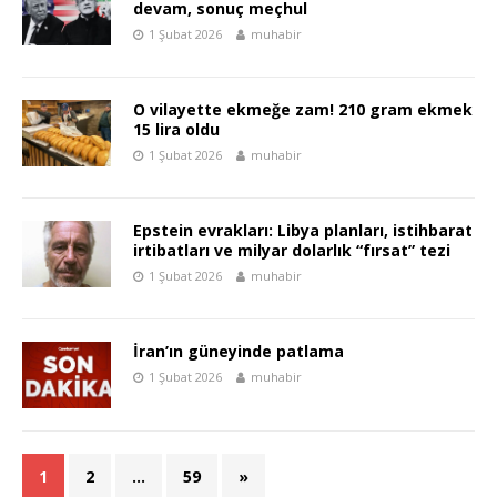
devam, sonuç meçhul
1 Şubat 2026
muhabir
O vilayette ekmeğe zam! 210 gram ekmek
15 lira oldu
1 Şubat 2026
muhabir
Epstein evrakları: Libya planları, istihbarat
irtibatları ve milyar dolarlık “fırsat” tezi
1 Şubat 2026
muhabir
İran’ın güneyinde patlama
1 Şubat 2026
muhabir
1
2
…
59
»