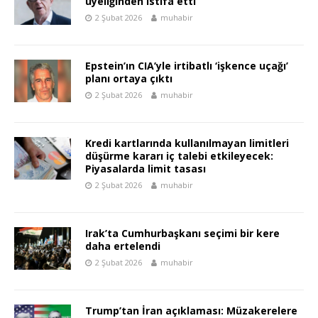
üyeliğinden istifa etti
2 Şubat 2026
muhabir
Epstein’ın CIA’yle irtibatlı ‘işkence uçağı’
planı ortaya çıktı
2 Şubat 2026
muhabir
Kredi kartlarında kullanılmayan limitleri
düşürme kararı iç talebi etkileyecek:
Piyasalarda limit tasası
2 Şubat 2026
muhabir
Irak’ta Cumhurbaşkanı seçimi bir kere
daha ertelendi
2 Şubat 2026
muhabir
Trump’tan İran açıklaması: Müzakerelere