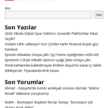
Ara
Ara
Son Yazılar
2026 Yılında Dijital Oyun Sektörü: Güvenilir Platformlar Nasıl
Seçilir?
Doların tahtı sallanıyor mu? Çin’den tarihi ‘finansal büyük güç’
hamlesi!
Epstein irtibatları ortaya çıktı: İşçi Partisi üyeliğinden istifa etti
Epstein’ın CIA’yle irtibatlı ‘işkence uçağı’ planı ortaya çıktı
Kredi kartlarında kullanılmayan limitleri düşürme kararı iç talebi
etkileyecek: Piyasalarda limit tasası
Son Yorumlar
Ahmet
-
Eskişehir’de tümör ameliyatı sonrası ölümde “doktor
ihmali” iddiasına soruşturma
Buket
-
Bursaspor Başkanı Recep Günay: “Bursaspor için
ölümü göze aldım”