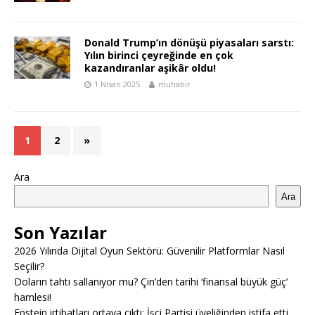
Donald Trump’ın dönüşü piyasaları sarstı:
Yılın birinci çeyreğinde en çok
kazandıranlar aşikâr oldu!
1 Nisan 2025
muhabir
1
2
»
Ara
Ara
Son Yazılar
2026 Yılında Dijital Oyun Sektörü: Güvenilir Platformlar Nasıl
Seçilir?
Doların tahtı sallanıyor mu? Çin’den tarihi ‘finansal büyük güç’
hamlesi!
Epstein irtibatları ortaya çıktı: İşçi Partisi üyeliğinden istifa etti