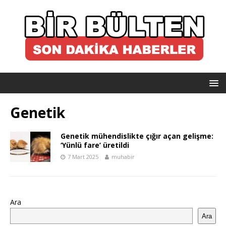
Genetik
Genetik mühendislikte çığır açan gelişme:
‘Yünlü fare’ üretildi
7 Mart 2025
muhabir
Ara
Ara