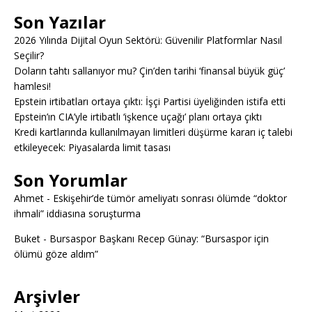
Son Yazılar
2026 Yılında Dijital Oyun Sektörü: Güvenilir Platformlar Nasıl
Seçilir?
Doların tahtı sallanıyor mu? Çin’den tarihi ‘finansal büyük güç’
hamlesi!
Epstein irtibatları ortaya çıktı: İşçi Partisi üyeliğinden istifa etti
Epstein’ın CIA’yle irtibatlı ‘işkence uçağı’ planı ortaya çıktı
Kredi kartlarında kullanılmayan limitleri düşürme kararı iç talebi
etkileyecek: Piyasalarda limit tasası
Son Yorumlar
Ahmet
-
Eskişehir’de tümör ameliyatı sonrası ölümde “doktor
ihmali” iddiasına soruşturma
Buket
-
Bursaspor Başkanı Recep Günay: “Bursaspor için
ölümü göze aldım”
Arşivler