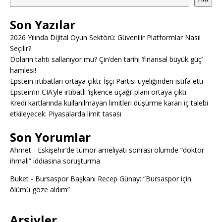
Son Yazılar
2026 Yılında Dijital Oyun Sektörü: Güvenilir Platformlar Nasıl
Seçilir?
Doların tahtı sallanıyor mu? Çin’den tarihi ‘finansal büyük güç’
hamlesi!
Epstein irtibatları ortaya çıktı: İşçi Partisi üyeliğinden istifa etti
Epstein’ın CIA’yle irtibatlı ‘işkence uçağı’ planı ortaya çıktı
Kredi kartlarında kullanılmayan limitleri düşürme kararı iç talebi
etkileyecek: Piyasalarda limit tasası
Son Yorumlar
Ahmet
-
Eskişehir’de tümör ameliyatı sonrası ölümde “doktor
ihmali” iddiasına soruşturma
Buket
-
Bursaspor Başkanı Recep Günay: “Bursaspor için
ölümü göze aldım”
Arşivler