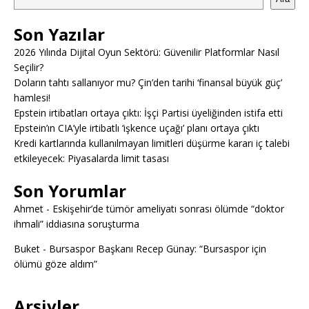
Son Yazılar
2026 Yılında Dijital Oyun Sektörü: Güvenilir Platformlar Nasıl
Seçilir?
Doların tahtı sallanıyor mu? Çin’den tarihi ‘finansal büyük güç’
hamlesi!
Epstein irtibatları ortaya çıktı: İşçi Partisi üyeliğinden istifa etti
Epstein’ın CIA’yle irtibatlı ‘işkence uçağı’ planı ortaya çıktı
Kredi kartlarında kullanılmayan limitleri düşürme kararı iç talebi
etkileyecek: Piyasalarda limit tasası
Son Yorumlar
Ahmet
-
Eskişehir’de tümör ameliyatı sonrası ölümde “doktor
ihmali” iddiasına soruşturma
Buket
-
Bursaspor Başkanı Recep Günay: “Bursaspor için
ölümü göze aldım”
Arşivler