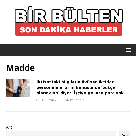
Madde
İktisattaki bilgilerle övünen iktidar,
personele artırım konusunda ‘bütçe
olanakları’ diyor: İşçiye gelince para yok
18 Nisan 2025
muhabir
Ara
Ara