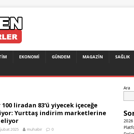
TIM
EKONOMI
GÜNDEM
MAGAZIN
SAĞLIK
Ara
 100 liradan 83’ü yiyecek içeceğe
So
iyor: Yurttaş indirim marketlerine
eliyor
2026 
Platf
Şubat 2025
muhabir
0
Dolar