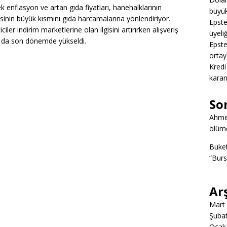
k enflasyon ve artan gıda fiyatları, hanehalklarının
büyük
sinin büyük kısmını gıda harcamalarına yönlendiriyor.
Epstei
ciler indirim marketlerine olan ilgisini artırırken alışveriş
üyeliğ
ğı da son dönemde yükseldi.
Epstei
ortay
Kredi
karar
So
Ahme
ölümd
Buke
“Burs
Ar
Mart
Şuba
Ocak