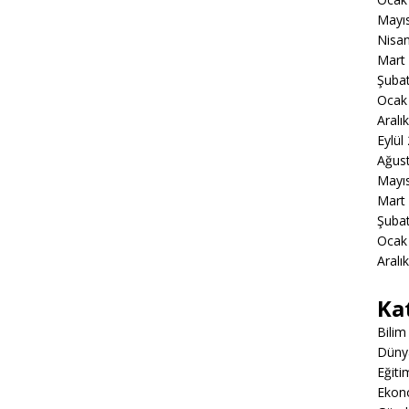
Mayı
Nisa
Mart
Şuba
Ocak
Aralı
Eylül
Ağus
Mayı
Mart
Şuba
Ocak
Aralı
Ka
Bilim
Düny
Eğiti
Ekon