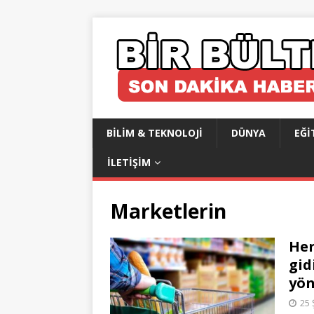
BILIM & TEKNOLOJI
DÜNYA
EĞI
İLETIŞIM
Marketlerin
Her
gid
yön
25 