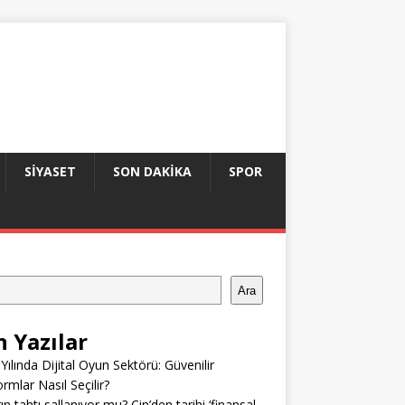
SIYASET
SON DAKIKA
SPOR
Ara
n Yazılar
Yılında Dijital Oyun Sektörü: Güvenilir
ormlar Nasıl Seçilir?
ın tahtı sallanıyor mu? Çin’den tarihi ‘finansal