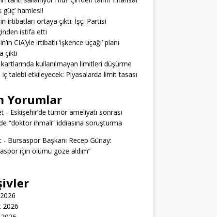
 güç’ hamlesi!
n irtibatları ortaya çıktı: İşçi Partisi
inden istifa etti
n’ın CIA’yle irtibatlı ‘işkence uçağı’ planı
a çıktı
 kartlarında kullanılmayan limitleri düşürme
ı iç talebi etkileyecek: Piyasalarda limit tasası
n Yorumlar
t
-
Eskişehir’de tümör ameliyatı sonrası
e “doktor ihmali” iddiasına soruşturma
t
-
Bursaspor Başkanı Recep Günay:
aspor için ölümü göze aldım”
şivler
 2026
t 2026
 2026