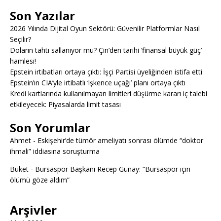
Son Yazılar
2026 Yılında Dijital Oyun Sektörü: Güvenilir Platformlar Nasıl
Seçilir?
Doların tahtı sallanıyor mu? Çin’den tarihi ‘finansal büyük güç’
hamlesi!
Epstein irtibatları ortaya çıktı: İşçi Partisi üyeliğinden istifa etti
Epstein’ın CIA’yle irtibatlı ‘işkence uçağı’ planı ortaya çıktı
Kredi kartlarında kullanılmayan limitleri düşürme kararı iç talebi
etkileyecek: Piyasalarda limit tasası
Son Yorumlar
Ahmet
-
Eskişehir’de tümör ameliyatı sonrası ölümde “doktor
ihmali” iddiasına soruşturma
Buket
-
Bursaspor Başkanı Recep Günay: “Bursaspor için
ölümü göze aldım”
Arşivler