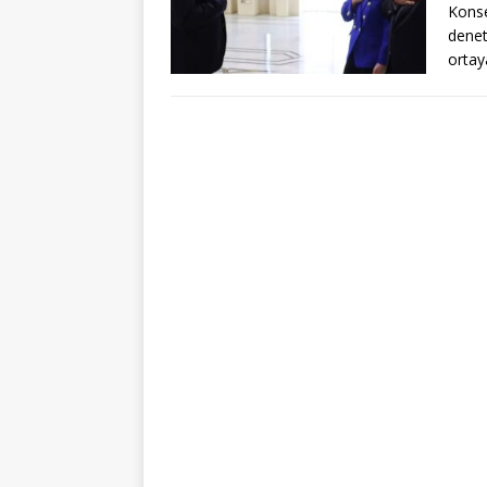
Konse
denet
ortay