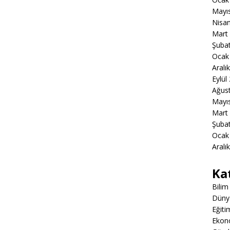
Mayı
Nisa
Mart
Şuba
Ocak
Aralı
Eylül
Ağus
Mayı
Mart
Şuba
Ocak
Aralı
Ka
Bilim
Düny
Eğiti
Ekon