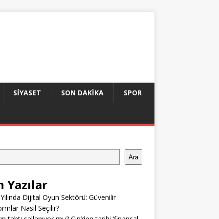
SIYASET
SON DAKIKA
SPOR
Ara
n Yazılar
Yılında Dijital Oyun Sektörü: Güvenilir
ormlar Nasıl Seçilir?
ın tahtı sallanıyor mu? Çin’den tarihi ‘finansal