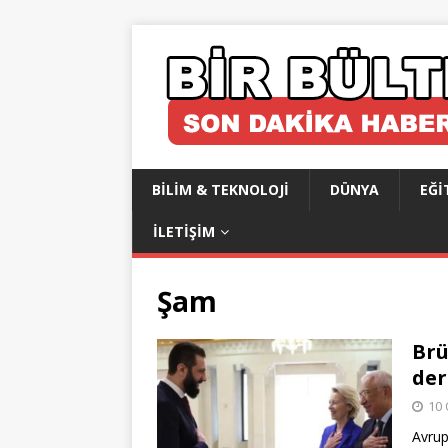
BILIM & TEKNOLOJI
DÜNYA
EĞI
İLETIŞIM
Şam
Brü
der
10 
Avrup