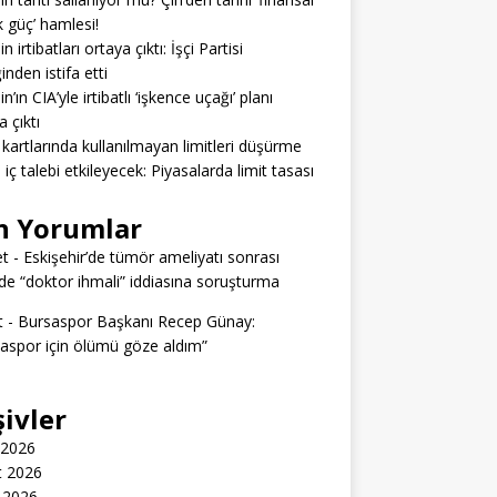
 güç’ hamlesi!
n irtibatları ortaya çıktı: İşçi Partisi
inden istifa etti
n’ın CIA’yle irtibatlı ‘işkence uçağı’ planı
a çıktı
 kartlarında kullanılmayan limitleri düşürme
ı iç talebi etkileyecek: Piyasalarda limit tasası
n Yorumlar
t
-
Eskişehir’de tümör ameliyatı sonrası
e “doktor ihmali” iddiasına soruşturma
t
-
Bursaspor Başkanı Recep Günay:
aspor için ölümü göze aldım”
şivler
 2026
t 2026
 2026