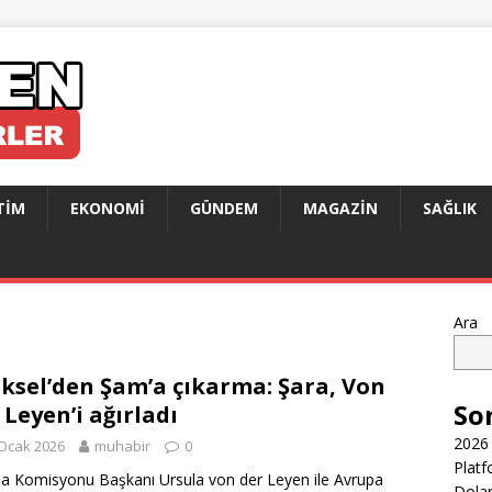
TIM
EKONOMI
GÜNDEM
MAGAZIN
SAĞLIK
Ara
ksel’den Şam’a çıkarma: Şara, Von
So
 Leyen’i ağırladı
2026 
Ocak 2026
muhabir
0
Platf
a Komisyonu Başkanı Ursula von der Leyen ile Avrupa
Dolar