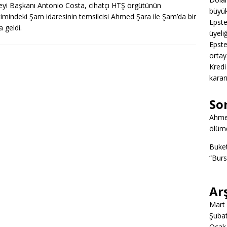
yi Başkanı Antonio Costa, cihatçı HTŞ örgütünün
büyük
imindeki Şam idaresinin temsilcisi Ahmed Şara ile Şam’da bir
Epstei
a geldi.
üyeliğ
Epstei
ortay
Kredi
karar
So
Ahme
ölümd
Buke
“Burs
Ar
Mart
Şuba
Ocak