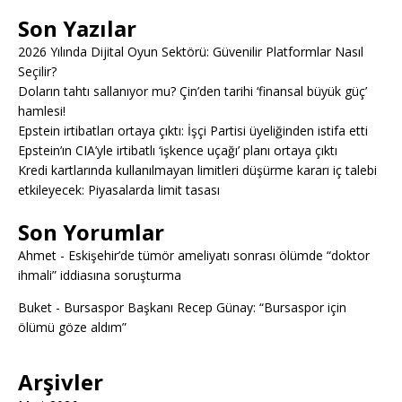
Son Yazılar
2026 Yılında Dijital Oyun Sektörü: Güvenilir Platformlar Nasıl
Seçilir?
Doların tahtı sallanıyor mu? Çin’den tarihi ‘finansal büyük güç’
hamlesi!
Epstein irtibatları ortaya çıktı: İşçi Partisi üyeliğinden istifa etti
Epstein’ın CIA’yle irtibatlı ‘işkence uçağı’ planı ortaya çıktı
Kredi kartlarında kullanılmayan limitleri düşürme kararı iç talebi
etkileyecek: Piyasalarda limit tasası
Son Yorumlar
Ahmet
-
Eskişehir’de tümör ameliyatı sonrası ölümde “doktor
ihmali” iddiasına soruşturma
Buket
-
Bursaspor Başkanı Recep Günay: “Bursaspor için
ölümü göze aldım”
Arşivler