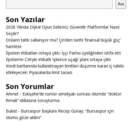
Ara
Son Yazılar
2026 Yılında Dijital Oyun Sektörü: Güvenilir Platformlar Nasıl
Seçilir?
Doların tahtı sallanıyor mu? Çin’den tarihi ‘finansal büyük güç’
hamlesi!
Epstein irtibatları ortaya çıktı: İşçi Partisi üyeliğinden istifa etti
Epstein’ın CIA’yle irtibatlı ‘işkence uçağı’ planı ortaya çıktı
Kredi kartlarında kullanılmayan limitleri düşürme kararı iç talebi
etkileyecek: Piyasalarda limit tasası
Son Yorumlar
Ahmet
-
Eskişehir’de tümör ameliyatı sonrası ölümde “doktor
ihmali” iddiasına soruşturma
Buket
-
Bursaspor Başkanı Recep Günay: “Bursaspor için
ölümü göze aldım”