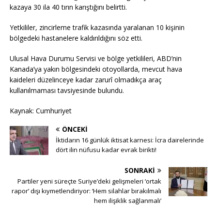
kazaya 30 ila 40 tırın karıştığını belirtti.
Yetkililer, zincirleme trafik kazasında yaralanan 10 kişinin
bölgedeki hastanelere kaldırıldığını söz etti.
Ulusal Hava Durumu Servisi ve bölge yetkilileri, ABD’nin
Kanada’ya yakın bölgesindeki otoyollarda, mevcut hava
kaideleri düzelinceye kadar zarurî olmadıkça araç
kullanılmaması tavsiyesinde bulundu.
Kaynak: Cumhuriyet
ÖNCEKI
İktidarın 16 günlük iktisat karnesi: İcra dairelerinde
dört ilin nüfusu kadar evrak birikti!
SONRAKI
Partiler yeni süreçte Suriye’deki gelişmeleri ‘ortak
rapor’ dışı kıymetlendiriyor: ‘Hem silahlar bırakılmalı
hem ilişiklik sağlanmalı’