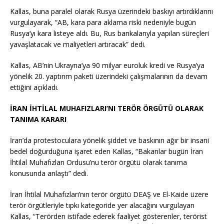
Kallas, buna paralel olarak Rusya üzerindeki baskıyı artırdıklarını
vurgulayarak, “AB, kara para aklama riski nedeniyle bugün
Rusya’yı kara listeye aldı. Bu, Rus bankalarıyla yapılan süreçleri
yavaşlatacak ve maliyetleri artıracak” dedi.
Kallas, AB’nin Ukrayna’ya 90 milyar euroluk kredi ve Rusya’ya
yönelik 20. yaptırım paketi üzerindeki çalışmalarının da devam
ettiğini açıkladı.
İRAN İHTİLAL MUHAFIZLARI’NI TERÖR ÖRGÜTÜ OLARAK
TANIMA KARARI
İran’da protestoculara yönelik şiddet ve baskının ağır bir insani
bedel doğurduğuna işaret eden Kallas, “Bakanlar bugün İran
İhtilal Muhafızları Ordusu’nu terör örgütü olarak tanıma
konusunda anlaştı” dedi.
İran İhtilal Muhafızları’nın terör örgütü DEAŞ ve El-Kaide üzere
terör örgütleriyle tıpkı kategoride yer alacağını vurgulayan
Kallas, “Terörden istifade ederek faaliyet gösterenler, terörist