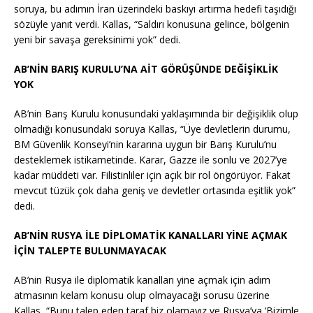
soruya, bu adımın İran üzerindeki baskıyı artırma hedefi taşıdığı
sözüyle yanıt verdi. Kallas, “Saldırı konusuna gelince, bölgenin
yeni bir savaşa gereksinimi yok” dedi.
AB’NİN BARIŞ KURULU’NA AİT GÖRÜŞÜNDE DEĞİŞİKLİK
YOK
AB’nin Barış Kurulu konusundaki yaklaşımında bir değişiklik olup
olmadığı konusundaki soruya Kallas, “Üye devletlerin durumu,
BM Güvenlik Konseyi’nin kararına uygun bir Barış Kurulu’nu
desteklemek istikametinde. Karar, Gazze ile sonlu ve 2027’ye
kadar müddeti var. Filistinliler için açık bir rol öngörüyor. Fakat
mevcut tüzük çok daha geniş ve devletler ortasında eşitlik yok”
dedi.
AB’NİN RUSYA İLE DİPLOMATİK KANALLARI YİNE AÇMAK
İÇİN TALEPTE BULUNMAYACAK
AB’nin Rusya ile diplomatik kanalları yine açmak için adım
atmasının kelam konusu olup olmayacağı sorusu üzerine
Kallas, “Bunu talep eden taraf biz olamayız ve Rusya’ya ‘Bizimle