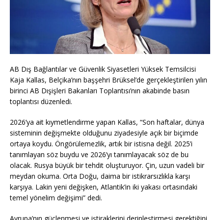
AB Dış Bağlantılar ve Güvenlik Siyasetleri Yüksek Temsilcisi
Kaja Kallas, Belçika’nın başşehri Brüksel’de gerçekleştirilen yılın
birinci AB Dışişleri Bakanları Toplantısı’nın akabinde basın
toplantısı düzenledi.
2026’ya ait kıymetlendirme yapan Kallas, “Son haftalar, dünya
sisteminin değişmekte olduğunu ziyadesiyle açık bir biçimde
ortaya koydu. Öngörülemezlik, artık bir istisna değil. 2025’i
tanımlayan söz buydu ve 2026’yı tanımlayacak söz de bu
olacak. Rusya büyük bir tehdit oluşturuyor. Çin, uzun vadeli bir
meydan okuma. Orta Doğu, daima bir istikrarsızlıkla karşı
karşıya. Lakin yeni değişken, Atlantik’in iki yakası ortasındaki
temel yönelim değişimi” dedi.
Avrupa’nın güçlenmesi ve iştiraklerini derinleştirmesi gerektiğini