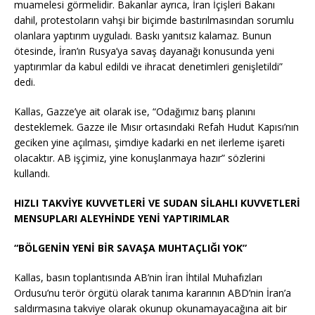
muamelesi görmelidir. Bakanlar ayrıca, İran İçişleri Bakanı
dahil, protestoların vahşi bir biçimde bastırılmasından sorumlu
olanlara yaptırım uyguladı. Baskı yanıtsız kalamaz. Bunun
ötesinde, İran’ın Rusya’ya savaş dayanağı konusunda yeni
yaptırımlar da kabul edildi ve ihracat denetimleri genişletildi”
dedi.
Kallas, Gazze’ye ait olarak ise, “Odağımız barış planını
desteklemek. Gazze ile Mısır ortasındaki Refah Hudut Kapısı’nın
geciken yine açılması, şimdiye kadarki en net ilerleme işareti
olacaktır. AB işçimiz, yine konuşlanmaya hazır” sözlerini
kullandı.
HIZLI TAKVİYE KUVVETLERİ VE SUDAN SİLAHLI KUVVETLERİ
MENSUPLARI ALEYHİNDE YENİ YAPTIRIMLAR
“BÖLGENİN YENİ BİR SAVAŞA MUHTAÇLIĞI YOK”
Kallas, basın toplantısında AB’nin İran İhtilal Muhafızları
Ordusu’nu terör örgütü olarak tanıma kararının ABD’nin İran’a
saldırmasına takviye olarak okunup okunamayacağına ait bir