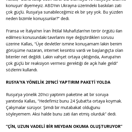
konuşun’ diyemeyiz. ABD’nin Ukrayna üzerindeki baskıları zati
çok güçlü. Rusya’ya sunabileceğimiz ek bir şey yok. Bu yüzden
neden bizimle konuşsunlar?” dedi.
Fransa ve İtalya’nın İran İhtilal Muhafızları’nın terör örgütü ilan
edilmesi konusundaki tavırlarını niye değiştirdikleri sorusu
üzerine Kallas, “Üye devletler ismine konuşamam lakin benim
görüşüme nazaran, internet kesintisi vardı ve başlangıçta olan
bitenler net değildi. Lakin vahşet ortaya çıktığında, Avrupa’nın
çok güçlü bir reaksiyon vermesi gerektiği de açık hale geldi”
sözlerini kullandı.
RUSYA’YA YÖNELİK 20’NCİ YAPTIRIM PAKETİ YOLDA
Rusya’ya yönelik 20’nci yaptırım paketine ait bir soruya
yanıtında Kallas, “Hedefimiz bunu 24 Şubat’ta ortaya koymak.
Çalışmalar sürüyor. Şimdi bir mutabakat olduğunu
söyleyemem. Aksi halde bunu zati ilan etmiş olurduk” dedi.
“ÇİN, UZUN VADELİ BİR MEYDAN OKUMA OLUŞTURUYOR”