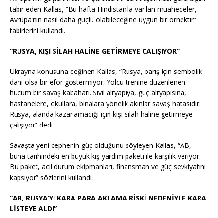
tabir eden Kallas, “Bu hafta Hindistan’la varılan muahedeler,
Avrupa’nın nasıl daha güçlü olabileceğine uygun bir örnektir”
tabirlerini kullandı.
“RUSYA, KIŞI SİLAH HALİNE GETİRMEYE ÇALIŞIYOR”
Ukrayna konusuna değinen Kallas, “Rusya, barış için sembolik
dahi olsa bir efor göstermiyor. Yolcu trenine düzenlenen
hücum bir savaş kabahati. Sivil altyapıya, güç altyapısına,
hastanelere, okullara, binalara yönelik akınlar savaş hatasıdır.
Rusya, alanda kazanamadığı için kışı silah haline getirmeye
çalışıyor” dedi.
Savaşta yeni cephenin güç olduğunu söyleyen Kallas, “AB,
buna tarihindeki en büyük kış yardım paketi ile karşılık veriyor.
Bu paket, acil durum ekipmanları, finansman ve güç sevkiyatını
kapsıyor” sözlerini kullandı.
“AB, RUSYA’YI KARA PARA AKLAMA RİSKİ NEDENİYLE KARA
LİSTEYE ALDI”