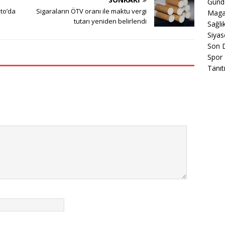
Gün
to’da
Sigaraların ÖTV oranı ile maktu vergi
Maga
tutarı yeniden belirlendi
Sağlı
Siyas
Son 
Spor
Tanıt