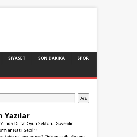
SIYASET
SON DAKIKA
SPOR
Ara
n Yazılar
Yılında Dijital Oyun Sektörü: Güvenilir
ormlar Nasıl Seçilir?
ın tahtı sallanıyor mu? Çin’den tarihi ‘finansal