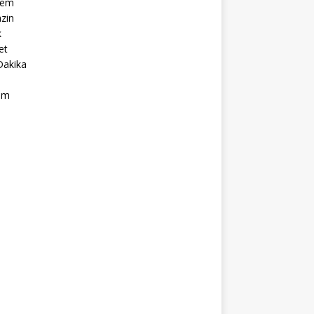
dem
zin
k
et
Dakika
ım