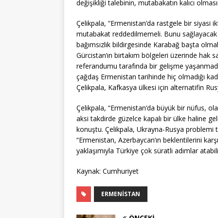
değişikliği talebinin, mutabakatın kalıcı olmas
Çelikpala, “Ermenistan’da rastgele bir siyasi i
mutabakat reddedilmemeli. Bunu sağlayacak bi
bağımsızlık bildirgesinde Karabağ başta olmak 
Gürcistan’ın birtakım bölgeleri üzerinde hak s
referandumu tarafında bir gelişme yaşanmadı.
çağdaş Ermenistan tarihinde hiç olmadığı kad
Çelikpala, Kafkasya ülkesi için alternatifin Ru
Çelikpala, “Ermenistan’da büyük bir nüfus, o
aksi takdirde güzelce kapalı bir ülke haline g
konuştu. Çelikpala, Ukrayna-Rusya problemi t
“Ermenistan, Azerbaycan’ın beklentilerini kar
yaklaşımıyla Türkiye çok süratli adımlar atabili
Kaynak: Cumhuriyet
ERMENISTAN
ÖNCEKI