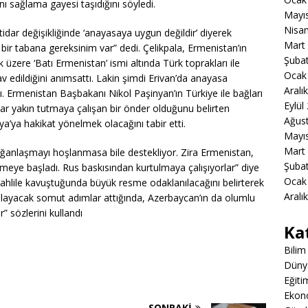
ını sağlama gayesi taşıdığını söyledi.
Mayı
Nisa
ktidar değişikliğinde ‘anayasaya uygun değildir’ diyerek
Mart
r tabana gereksinim var” dedi. Çelikpala, Ermenistan’ın
Şuba
üzere ‘Batı Ermenistan’ ismi altında Türk toprakları ile
Ocak
av edildiğini anımsattı. Lakin şimdi Erivan’da anayasa
Aralı
 Ermenistan Başbakanı Nikol Paşinyan’ın Türkiye ile bağları
Eylül
ar yakın tutmaya çalışan bir önder olduğunu belirten
Ağus
sya’ya hakikat yönelmek olacağını tabir etti.
Mayı
Mart
lağanlaşmayı hoşlanmasa bile destekliyor. Zira Ermenistan,
Şuba
elmeye başladı. Rus baskısından kurtulmaya çalışıyorlar” diye
Ocak
ahlile kavuştuğunda büyük resme odaklanılacağını belirterek
Aralı
şılayacak somut adımlar attığında, Azerbaycan’ın da olumlu
r” sözlerini kullandı
Ka
Bilim
Düny
Eğiti
Ekon
SONRAKI