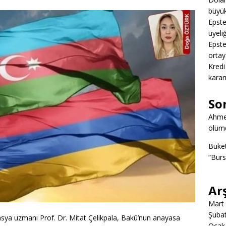
büyük
Epstei
üyeliğ
Epstei
ortay
Kredi
karar
So
Ahme
ölümd
Buke
“Burs
Ar
Mart
Şuba
ya uzmanı Prof. Dr. Mitat Çelikpala, Bakû’nun anayasa
Ocak