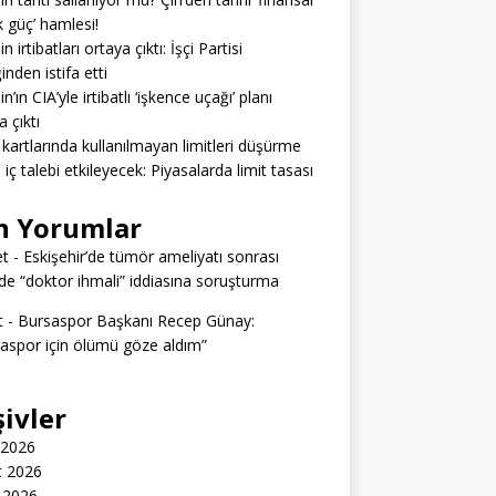
 güç’ hamlesi!
n irtibatları ortaya çıktı: İşçi Partisi
inden istifa etti
n’ın CIA’yle irtibatlı ‘işkence uçağı’ planı
a çıktı
 kartlarında kullanılmayan limitleri düşürme
ı iç talebi etkileyecek: Piyasalarda limit tasası
n Yorumlar
t
-
Eskişehir’de tümör ameliyatı sonrası
e “doktor ihmali” iddiasına soruşturma
t
-
Bursaspor Başkanı Recep Günay:
aspor için ölümü göze aldım”
şivler
 2026
t 2026
 2026