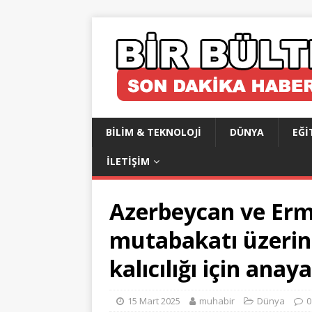
BILIM & TEKNOLOJI
DÜNYA
EĞI
İLETIŞIM
Azerbeycan ve Erm
mutabakatı üzerin
kalıcılığı için anay
15 Mart 2025
muhabir
Dünya
0