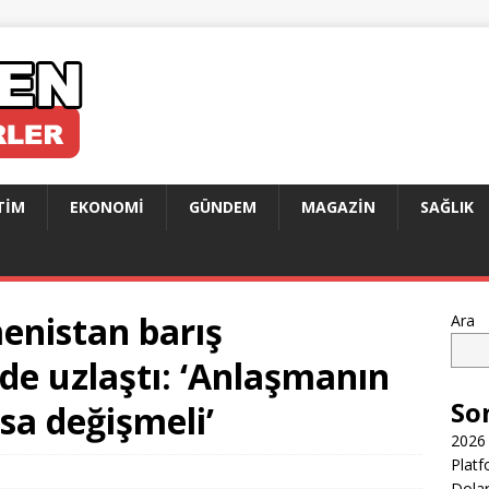
TIM
EKONOMI
GÜNDEM
MAGAZIN
SAĞLIK
enistan barış
Ara
de uzlaştı: ‘Anlaşmanın
So
asa değişmeli’
2026 
Platf
Dolar