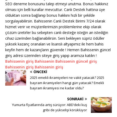
SEO deneme bonusunu talep etmeyi unutma. Bonus hakkınız
olması için belli kurallar mevcuttur. Canlı Destek hattına üye
olduktan sonra bağlanıp bonus hakkını hızlı bir şekilde
sorgulayabilirsin. Bahissenin Canlı Destek Birimi 7/24 olarak
hizmet verir ve müşterilerimizin problemlerine ekip olarak
çözüm üretirler bu sebepten canlı desteğe isteğin an istediğin
cihaz üzerinden bağlanabilirsin. Seni bekleyen süpriz ödüller
yüksek kazanç oranaları ve lisanslı altyapımız ile hem bahis
keyfin hem de kazançların güvende ! Hemen Bahissenin güncel
giriş adresi üzerinden siteye giriş yapıp aramıza katılın !
Bahissenin giriş
Bahissenin
Bahissenin güncel giriş
Bahissenin giriş
Bahissenin giriş
ÖNCEKI
2025 emekli ikramiyeleri ne vakit yatacak? 2025
bayram ikramiyeleri hangi gün yatacak? Emekli
bayram ikramiyesi ne kadar oldu?
SONRAKI
Yumurta fiyatlarında artış sürüyor: ABD’deki kuş
gribi de yükselişi körüklüyor