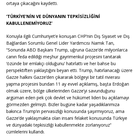
ortaya çıkacağını kaydetti.
‘TÜRKİYE’NİN VE DÜNYANIN TEPKİSİZLİĞİNİ
KABULLENEMİYORUZ’
Konuyla ilgili Cumhuriyet’e konuşan CHP’nin Dış Siyaset ve Dış
Bağlardan Sorumlu Genel Lider Yardımcısı Namık Tan,
“Sonunda ABD Başkanı Trump, uğruna Gazze’de milyonlarca
canın feda edildiği meşhur gayrimenkul projesini tanıtarak
‘özünde bir emlakçı olduğunu’ hatırlattı ve her bahse bu
perspektiften yaklaştığını beyan etti. Trump, hatırlanacağı üzere
Gazze halkını Gazze’den çıkararak bölgeyi bir tatil rivierası
yapma projesini bundan 11 ay evvel açıklamış, başta Erdoğan
olmak üzere, bölge ülkelerinden Gazze’yi savunduğunu
argüman eden pek çok devlet ve hükümet lideri bu açıklamayı
görmezden gelmişti. Bizler bugüne kadar yaşadıklarımıza
bakınca Trump’ın pervasızlığı konusunda şaşırmıyoruz, ama
Gazze’de yaklaşmakta olan insani felaket konusunda Türkiye
ve dünyadaki tepkisizliği kabullenmekte zorlanıyoruz”
cümlelerini kullandı.