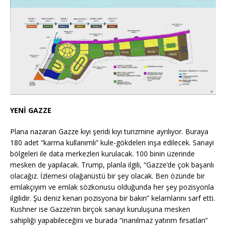
YENİ GAZZE
Plana nazaran Gazze kıyı şeridi kıyı turizmine ayrılıyor. Buraya
180 adet “karma kullanımlı” kule-gökdelen inşa edilecek. Sanayi
bölgeleri ile data merkezleri kurulacak. 100 binin üzerinde
mesken de yapılacak. Trump, planla ilgili, “Gazze’de çok başarılı
olacağız. İzlemesi olağanüstü bir şey olacak. Ben özünde bir
emlakçıyım ve emlak sözkonusu olduğunda her şey pozisyonla
ilgilidir. Şu deniz kenarı pozisyona bir bakın” kelamlarını sarf etti.
Kushner ise Gazze’nin birçok sanayi kuruluşuna mesken
sahipliği yapabileceğini ve burada “inanılmaz yatırım fırsatları”