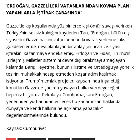
‘ERDOĞAN, GAZZELİLERİ VATANLARINDAN KOVMA PLANI
YAPANLARLA İŞTİRAK ÇABASINDA’
Gazze’de kış koşullarında yüz binlerce kişi ömür savaşı verirken
Türkiye’nin sessiz kaldığını kaydeden Tan, “Erdoğan, bütün dış
siyasetini Gazze halkını vatanlarından kovarak yerlerine lüks
gökdelenler dikmeyi planlayan bir anlayışın ticari ve siyasi
iştirakini kazanmaya endekslemiş. Erdoğan ve Fidan, Trump’ın
Birleşmiş Milletler sistemini devre dışı bırakmayı amaçlayan
kelamda Barış Heyeti’ne, bunun Filistin’e ve Ortadoğu’ya yönelik
tesirini muhakkak hesap etmeden koşar adım katılmak
istiyorlar. Trump’ın emlak projeleri kapsamında inşa ettiği
konutları Gazze’de çadırda yaşayan halka vermeyeceğini
hepimiz biliyoruz. Pekala ya Cumhurbaşkanı Erdoğan,
yerlerinden yurtlarından edilecek bu kadar insan hakkında
dünyaya ve kendi halkına ne açıklama yapacak?”
değerlendirmelerinde bulundu.
Kaynak: Cumhuriyet