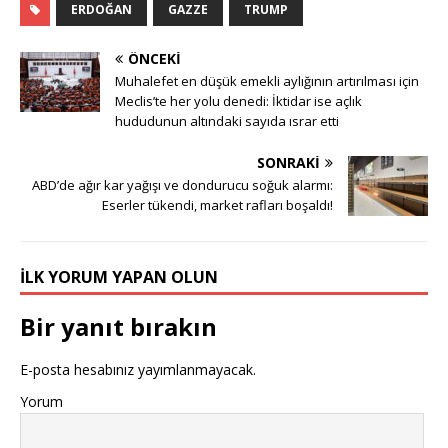
ERDOĞAN
GAZZE
TRUMP
ÖNCEKI
Muhalefet en düşük emekli aylığının artırılması için
Meclis’te her yolu denedi: İktidar ise açlık
hududunun altındaki sayıda ısrar etti
SONRAKI
ABD’de ağır kar yağışı ve dondurucu soğuk alarmı:
Eserler tükendi, market rafları boşaldı!
İLK YORUM YAPAN OLUN
Bir yanıt bırakın
E-posta hesabınız yayımlanmayacak.
Yorum