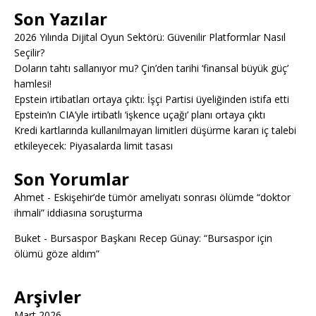
Son Yazılar
2026 Yılında Dijital Oyun Sektörü: Güvenilir Platformlar Nasıl
Seçilir?
Doların tahtı sallanıyor mu? Çin’den tarihi ‘finansal büyük güç’
hamlesi!
Epstein irtibatları ortaya çıktı: İşçi Partisi üyeliğinden istifa etti
Epstein’ın CIA’yle irtibatlı ‘işkence uçağı’ planı ortaya çıktı
Kredi kartlarında kullanılmayan limitleri düşürme kararı iç talebi
etkileyecek: Piyasalarda limit tasası
Son Yorumlar
Ahmet
-
Eskişehir’de tümör ameliyatı sonrası ölümde “doktor
ihmali” iddiasına soruşturma
Buket
-
Bursaspor Başkanı Recep Günay: “Bursaspor için
ölümü göze aldım”
Arşivler
Mart 2026