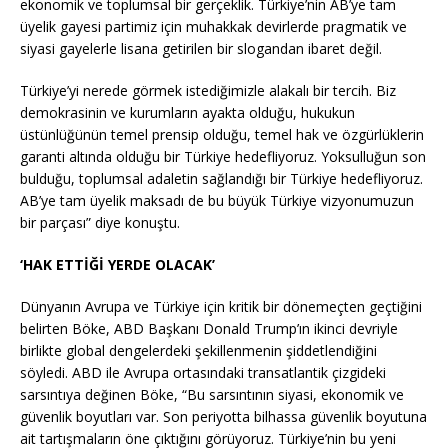
ekonomik ve toplumsal bir gerçeklik. Türkiye’nin AB’ye tam
üyelik gayesi partimiz için muhakkak devirlerde pragmatik ve
siyasi gayelerle lisana getirilen bir slogandan ibaret değil.
Türkiye’yi nerede görmek istediğimizle alakalı bir tercih. Biz
demokrasinin ve kurumların ayakta olduğu, hukukun
üstünlüğünün temel prensip olduğu, temel hak ve özgürlüklerin
garanti altında olduğu bir Türkiye hedefliyoruz. Yoksulluğun son
bulduğu, toplumsal adaletin sağlandığı bir Türkiye hedefliyoruz.
AB’ye tam üyelik maksadı de bu büyük Türkiye vizyonumuzun
bir parçası” diye konuştu.
‘HAK ETTİĞİ YERDE OLACAK’
Dünyanın Avrupa ve Türkiye için kritik bir dönemeçten geçtiğini
belirten Böke, ABD Başkanı Donald Trump’ın ikinci devriyle
birlikte global dengelerdeki şekillenmenin şiddetlendiğini
söyledi. ABD ile Avrupa ortasındaki transatlantik çizgideki
sarsıntıya değinen Böke, “Bu sarsıntının siyasi, ekonomik ve
güvenlik boyutları var. Son periyotta bilhassa güvenlik boyutuna
ait tartışmaların öne çıktığını görüyoruz. Türkiye’nin bu yeni