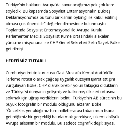
Türkiye’nin haklarını Avrupa’da savunacağımızı pek çok kere
söyledik. Bu kapsamda Sosyalist Enternasyonal’in Bükreş
Deklarasyonu’nda bu türlü bir kısmın oybirliği ile kabul edilmiş
olması çok önemlidir” değerlendirmesinde bulunmuştu.
Toplantıda Sosyalist Enternasyonal ile Avrupa Kurulu
Parlamenter Meclisi Sosyalist Küme ortasındaki alakaları
yürütme misyonuna ise CHP Genel Sekreteri Selin Sayek Böke
getirilmişti.
HEDEFİMİZ TUTARLI
Cumhuriyetimizin kurucusu Gazi Mustafa Kemal Atatürk’ün
ilerleme rotası olarak çağdaş uygarlık düzeyini işaret ettiğini
vurgulayan Böke, CHP olarak birebir yolun takipçisi olduklarını
ve Türkiye’yi dünyanın gelişmiş ve kalkınmış ülkeleri ortasına
sokmak için uğraş verdiklerini belirti. Türkiye’nin AB sürecinin bu
büyük fotoğrafın bir modülü olduğunu aktaran Böke,
“Öncelikle, yer aldığımız tüm milletlerarası tabanlarda lisana
getirdiğimiz bir gerçekliği hatırlatmak gerekiyor, ülkemiz büyük
Avrupa ailesinin bir modülü. Bu sadece coğrafik değil; siyasi,