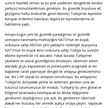
sürece hazırlıklı olması ve bu yine şekillenen dengelerde kendini
yanlışsız konumlandırması gerekiyor. Bu güvenlik boyutuna ait,
geçtiğimiz hafta Brüksel’de genel liderimiz Türkiye’nin kıymetini
Avrupalı önderlere hatırlatan değerli bir kıymetlendirme ve
hatırlatma yaptı.
Avrupa bugün yeni bir güvenlik paradigması ve güvenlik
şemsiyesi tanımlama muhtaçlığını NATO’nun en büyük
ordusuna sahip ABD’nin yeni yaklaşımı nedeniyle duyuyorsa
NATO’nun en büyük ikinci ordusuna sahip Türkiye bu süreçte
elbette kıymetli bir rol alacaktır. Fakat burada Türkiye’nin
çıkarlarını ve ulusal güvenliğimizi önceleyen, ülkemizin askeri
alandaki güçlü kapasitesini ve potansiyelini pragmatik al-ver
bağlarının tarafı yapmayan dengeli bir anlayışa gereksinimimiz
var. Biz CHP olarak bu anlayışın temsilcisiyiz. Bu anlayışımız
Türkiye’nin dünyadaki yerine ve ilerlemesi gereken yola ait
bütüncül tutumumuzun bir modülü. Türkiye’yi bu yeni global ve
bölgesel sınamalara hazırlayacak bir iktidar değişimine
gereksinim duyduğumuz çok açık. Bu gereksinim ülkemizle
alakalı her hususta, her zerrede açıkça ortaya çıkıyor. Yapılacak