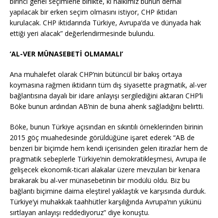
birinci genel seçimlerle birlikte, ki halkımız bunun derhal
yapılacak bir erken seçim olmasını istiyor, CHP iktidarı
kurulacak. CHP iktidarında Türkiye, Avrupa’da ve dünyada hak
ettiği yeri alacak” değerlendirmesinde bulundu.
‘AL-VER MÜNASEBETİ OLMAMALI’
Ana muhalefet olarak CHP’nin bütüncül bir bakış ortaya
koymasına rağmen iktidarın tüm dış siyasette pragmatik, al-ver
bağlantısına dayalı bir idare anlayışı sergilediğini aktaran CHP’li
Böke bunun ardından AB’nin de buna ahenk sağladığını belirtti.
Böke, bunun Türkiye açısından en sıkıntılı örneklerinden birinin
2015 göç muahedesinde görüldüğüne işaret ederek “AB de
benzeri bir biçimde hem kendi içerisinden gelen itirazlar hem de
pragmatik sebeplerle Türkiye’nin demokratikleşmesi, Avrupa ile
gelişecek ekonomik-ticari alakalar üzere mevzuları bir kenara
bırakarak bu al-ver münasebetinin bir modülü oldu. Biz bu
bağlantı biçimine daima eleştirel yaklaştık ve karşısında durduk.
Türkiye’yi muhakkak taahhütler karşılığında Avrupa’nın yükünü
sırtlayan anlayışı reddediyoruz” diye konuştu.