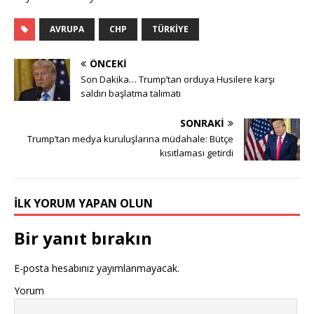
AVRUPA
CHP
TÜRKIYE
ÖNCEKI
Son Dakika… Trump’tan orduya Husilere karşı
saldırı başlatma talimatı
SONRAKI
Trump’tan medya kuruluşlarına müdahale: Bütçe
kısıtlaması getirdi
İLK YORUM YAPAN OLUN
Bir yanıt bırakın
E-posta hesabınız yayımlanmayacak.
Yorum