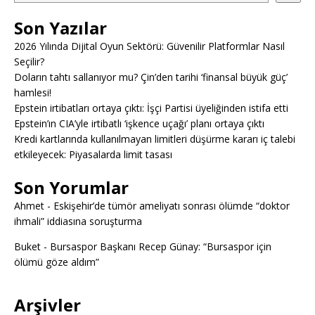
Son Yazılar
2026 Yılında Dijital Oyun Sektörü: Güvenilir Platformlar Nasıl
Seçilir?
Doların tahtı sallanıyor mu? Çin’den tarihi ‘finansal büyük güç’
hamlesi!
Epstein irtibatları ortaya çıktı: İşçi Partisi üyeliğinden istifa etti
Epstein’ın CIA’yle irtibatlı ‘işkence uçağı’ planı ortaya çıktı
Kredi kartlarında kullanılmayan limitleri düşürme kararı iç talebi
etkileyecek: Piyasalarda limit tasası
Son Yorumlar
Ahmet
-
Eskişehir’de tümör ameliyatı sonrası ölümde “doktor
ihmali” iddiasına soruşturma
Buket
-
Bursaspor Başkanı Recep Günay: “Bursaspor için
ölümü göze aldım”
Arşivler