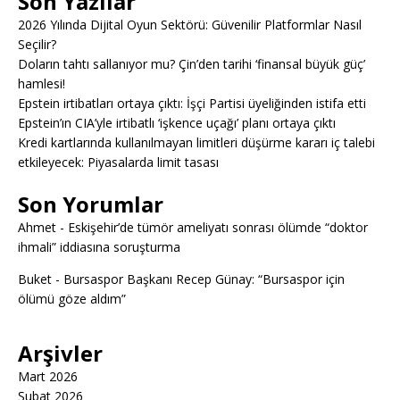
Son Yazılar
2026 Yılında Dijital Oyun Sektörü: Güvenilir Platformlar Nasıl
Seçilir?
Doların tahtı sallanıyor mu? Çin’den tarihi ‘finansal büyük güç’
hamlesi!
Epstein irtibatları ortaya çıktı: İşçi Partisi üyeliğinden istifa etti
Epstein’ın CIA’yle irtibatlı ‘işkence uçağı’ planı ortaya çıktı
Kredi kartlarında kullanılmayan limitleri düşürme kararı iç talebi
etkileyecek: Piyasalarda limit tasası
Son Yorumlar
Ahmet
-
Eskişehir’de tümör ameliyatı sonrası ölümde “doktor
ihmali” iddiasına soruşturma
Buket
-
Bursaspor Başkanı Recep Günay: “Bursaspor için
ölümü göze aldım”
Arşivler
Mart 2026
Şubat 2026