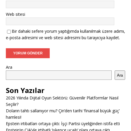
Web sitesi
Bir dahaki sefere yorum yaptığımda kullanılmak üzere adımı,
e-posta adresimi ve web sitesi adresimi bu tarayıcıya kaydet.
Ara
Ara
Son Yazılar
2026 Yılında Dijital Oyun Sektörü: Güvenilir Platformlar Nasıl
Seçilir?
Doların tahtı sallanıyor mu? Çin’den tarihi ‘finansal büyük güç’
hamlesi!
Epstein irtibatları ortaya çıktı: İşçi Partisi üyeliğinden istifa etti
Epstein’ın CIA’yle irtibatlı ‘işkence uçağı’ planı ortaya çıktı