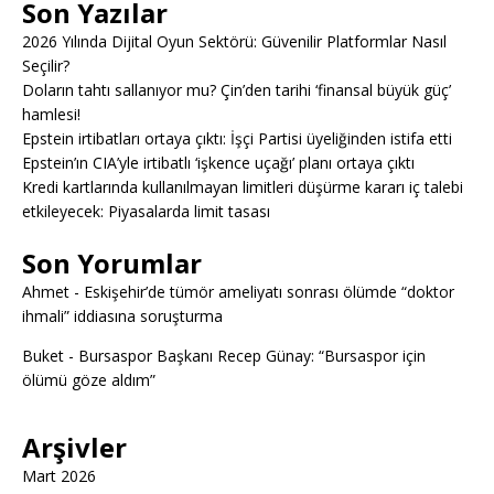
Son Yazılar
2026 Yılında Dijital Oyun Sektörü: Güvenilir Platformlar Nasıl
Seçilir?
Doların tahtı sallanıyor mu? Çin’den tarihi ‘finansal büyük güç’
hamlesi!
Epstein irtibatları ortaya çıktı: İşçi Partisi üyeliğinden istifa etti
Epstein’ın CIA’yle irtibatlı ‘işkence uçağı’ planı ortaya çıktı
Kredi kartlarında kullanılmayan limitleri düşürme kararı iç talebi
etkileyecek: Piyasalarda limit tasası
Son Yorumlar
Ahmet
-
Eskişehir’de tümör ameliyatı sonrası ölümde “doktor
ihmali” iddiasına soruşturma
Buket
-
Bursaspor Başkanı Recep Günay: “Bursaspor için
ölümü göze aldım”
Arşivler
Mart 2026