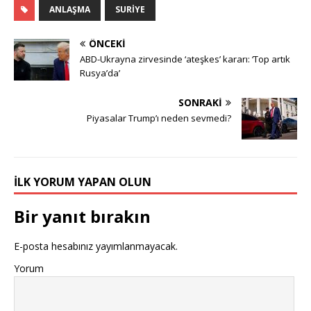
ANLAŞMA
SURIYE
ÖNCEKI
ABD-Ukrayna zirvesinde ‘ateşkes’ kararı: ‘Top artık
Rusya’da’
SONRAKI
Piyasalar Trump’ı neden sevmedi?
İLK YORUM YAPAN OLUN
Bir yanıt bırakın
E-posta hesabınız yayımlanmayacak.
Yorum