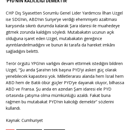
‘PYD’NİN KALICILIĞI DEMEKTİR’
CHP Dış Siyasetten Sorumlu Genel Lider Yardımcısı İlhan Uzgel
ise SDG’nin, ABD’nin Suriye’ye verdiği ehemmiyeti azaltması
karşısında sıkıntı durumda kalarak Şara idaresi ile muahedeye
gitmek zorunda kaldığını söyledi. Mutabakatın ucunun açık
olduğuna işaret eden Uzgel, mutabakatın gereğince
ayrıntılandırılmadığını ve bunun iki tarafa da hareket imkânı
sağladığını belirtti.
Terör örgütü YPG’nin varlığını devam ettirmek istediğini bildiren
Uzgel, “Şu anda Şara’nın tek başına PYD’yi askeri güç olarak
yenebilecek kapasitesi yok. Milletlerarası alanda hem İsrail hem
ABD hem de Batılı öbür güçler PYD’ye dayanak oluyor, bilhassa
ABD ve Fransa. Şu anda en azından Şam idaresi ele PYD
ortasında çatışma olma mümkünlüğü azaldı. Fakat buna
rağmen bu mutabakat PYD’nin kalıcılığı demektir” sözlerini
kullandı.
Kaynak: Cumhuriyet