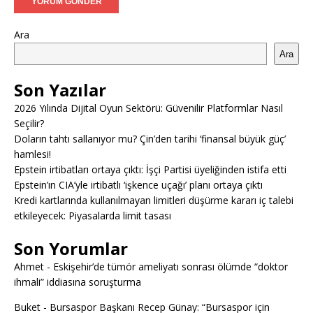
Ara
Ara
Son Yazılar
2026 Yılında Dijital Oyun Sektörü: Güvenilir Platformlar Nasıl
Seçilir?
Doların tahtı sallanıyor mu? Çin’den tarihi ‘finansal büyük güç’
hamlesi!
Epstein irtibatları ortaya çıktı: İşçi Partisi üyeliğinden istifa etti
Epstein’ın CIA’yle irtibatlı ‘işkence uçağı’ planı ortaya çıktı
Kredi kartlarında kullanılmayan limitleri düşürme kararı iç talebi
etkileyecek: Piyasalarda limit tasası
Son Yorumlar
Ahmet
-
Eskişehir’de tümör ameliyatı sonrası ölümde “doktor
ihmali” iddiasına soruşturma
Buket
-
Bursaspor Başkanı Recep Günay: “Bursaspor için