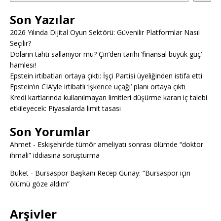
Son Yazılar
2026 Yılında Dijital Oyun Sektörü: Güvenilir Platformlar Nasıl
Seçilir?
Doların tahtı sallanıyor mu? Çin’den tarihi ‘finansal büyük güç’
hamlesi!
Epstein irtibatları ortaya çıktı: İşçi Partisi üyeliğinden istifa etti
Epstein’ın CIA’yle irtibatlı ‘işkence uçağı’ planı ortaya çıktı
Kredi kartlarında kullanılmayan limitleri düşürme kararı iç talebi
etkileyecek: Piyasalarda limit tasası
Son Yorumlar
Ahmet
-
Eskişehir’de tümör ameliyatı sonrası ölümde “doktor
ihmali” iddiasına soruşturma
Buket
-
Bursaspor Başkanı Recep Günay: “Bursaspor için
ölümü göze aldım”
Arşivler