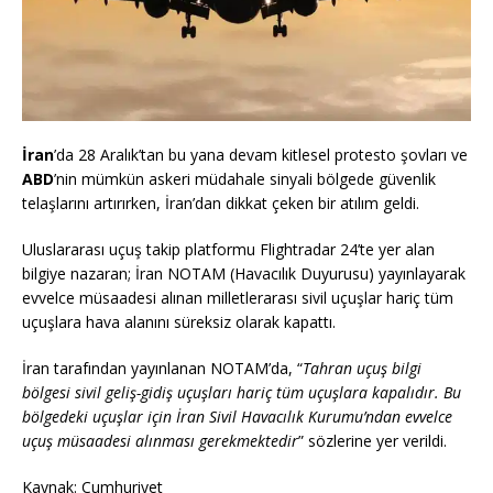
İran
’da 28 Aralık’tan bu yana devam kitlesel protesto şovları ve
ABD
’nin mümkün askeri müdahale sinyali bölgede güvenlik
telaşlarını artırırken, İran’dan dikkat çeken bir atılım geldi.
Uluslararası uçuş takip platformu Flightradar 24’te yer alan
bilgiye nazaran; İran NOTAM (Havacılık Duyurusu) yayınlayarak
evvelce müsaadesi alınan milletlerarası sivil uçuşlar hariç tüm
uçuşlara hava alanını süreksiz olarak kapattı.
İran tarafından yayınlanan NOTAM’da, “
Tahran uçuş bilgi
bölgesi sivil geliş-gidiş uçuşları hariç tüm uçuşlara kapalıdır. Bu
bölgedeki uçuşlar için İran Sivil Havacılık Kurumu’ndan evvelce
uçuş müsaadesi alınması gerekmektedir
” sözlerine yer verildi.
Kaynak: Cumhuriyet