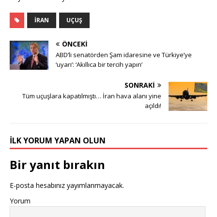
İRAN
UÇUŞ
ÖNCEKI
ABD’li senatörden Şam idaresine ve Türkiye’ye
‘uyarı’: ‘Akıllıca bir tercih yapın’
SONRAKI
Tüm uçuşlara kapatılmıştı… İran hava alanı yine
açıldı!
İLK YORUM YAPAN OLUN
Bir yanıt bırakın
E-posta hesabınız yayımlanmayacak.
Yorum