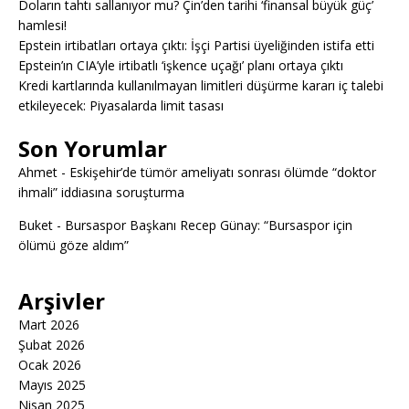
Doların tahtı sallanıyor mu? Çin’den tarihi ‘finansal büyük güç’
hamlesi!
Epstein irtibatları ortaya çıktı: İşçi Partisi üyeliğinden istifa etti
Epstein’ın CIA’yle irtibatlı ‘işkence uçağı’ planı ortaya çıktı
Kredi kartlarında kullanılmayan limitleri düşürme kararı iç talebi
etkileyecek: Piyasalarda limit tasası
Son Yorumlar
Ahmet
-
Eskişehir’de tümör ameliyatı sonrası ölümde “doktor
ihmali” iddiasına soruşturma
Buket
-
Bursaspor Başkanı Recep Günay: “Bursaspor için
ölümü göze aldım”
Arşivler
Mart 2026
Şubat 2026
Ocak 2026
Mayıs 2025
Nisan 2025