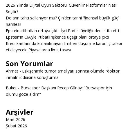
2026 Yılında Dijital Oyun Sektörü: Güvenilir Platformlar Nasıl
Seçilir?
Doların tahtı sallanıyor mu? Çin’den tarihi ‘finansal büyük güç’
hamlesi!
Epstein irtibatları ortaya çıktı: İşçi Partisi üyeliğinden istifa etti
Epstein’ın CIA’yle irtibatlı ‘işkence uçağı’ planı ortaya çıktı
Kredi kartlarında kullanılmayan limitleri düşürme kararı iç talebi
etkileyecek: Piyasalarda limit tasası
Son Yorumlar
Ahmet
-
Eskişehir’de tümör ameliyatı sonrası ölümde “doktor
ihmali” iddiasına soruşturma
Buket
-
Bursaspor Başkanı Recep Günay: “Bursaspor için
ölümü göze aldım”
Arşivler
Mart 2026
Şubat 2026