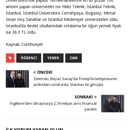
Üniversitesi’nde yapıldı. Yemekhanelerine en az yüzde 100
artırım yapan üniversiteler ise Yıldız Teknik, İstanbul Teknik,
İstanbul, İstanbul Üniversitesi Cerrahpaşa, Boğaziçi, Mimar
Sinan Hoş Sanatlar ve İstanbul Medeniyet üniversiteleri oldu.
İstanbul’da devlet okullarındaki ortalama bir öğün yemek fiyatı
ise 36.3 TL oldu.
Kaynak: Cumhuriyet
ÖĞRENCI
YEMEK
ZAM
ÖNCEKI
Zelenski, Beyaz Saray’da Trump’la tartışmasının
ardından Londra’da: Starmer ile görüştü
SONRAKI
İngiltere’den Ukrayna’ya 2,74 milyar avro finansal
yardım