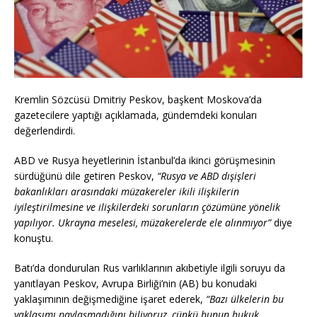
Kremlin Sözcüsü Dmitriy Peskov, başkent Moskova’da
gazetecilere yaptığı açıklamada, gündemdeki konuları
değerlendirdi.
ABD ve Rusya heyetlerinin İstanbul’da ikinci görüşmesinin
sürdüğünü dile getiren Peskov,
“Rusya ve ABD dışişleri
bakanlıkları arasındaki müzakereler ikili ilişkilerin
iyileştirilmesine ve ilişkilerdeki sorunların çözümüne yönelik
yapılıyor. Ukrayna meselesi, müzakerelerde ele alınmıyor”
diye
konuştu.
Batı’da dondurulan Rus varlıklarının akıbetiyle ilgili soruyu da
yanıtlayan Peskov, Avrupa Birliği’nin (AB) bu konudaki
yaklaşımının değişmediğine işaret ederek,
“Bazı ülkelerin bu
yaklaşımı paylaşmadığını biliyoruz, çünkü bunun hukuk