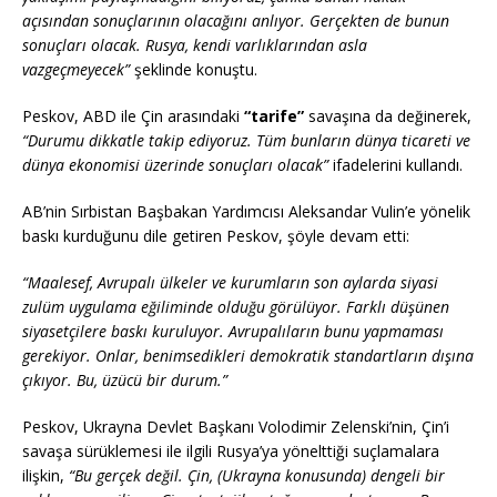
açısından sonuçlarının olacağını anlıyor. Gerçekten de bunun
sonuçları olacak. Rusya, kendi varlıklarından asla
vazgeçmeyecek”
şeklinde konuştu.
Peskov, ABD ile Çin arasındaki
“tarife”
savaşına da değinerek,
“Durumu dikkatle takip ediyoruz. Tüm bunların dünya ticareti ve
dünya ekonomisi üzerinde sonuçları olacak”
ifadelerini kullandı.
AB’nin Sırbistan Başbakan Yardımcısı Aleksandar Vulin’e yönelik
baskı kurduğunu dile getiren Peskov, şöyle devam etti:
“Maalesef, Avrupalı ülkeler ve kurumların son aylarda siyasi
zulüm uygulama eğiliminde olduğu görülüyor. Farklı düşünen
siyasetçilere baskı kuruluyor. Avrupalıların bunu yapmaması
gerekiyor. Onlar, benimsedikleri demokratik standartların dışına
çıkıyor. Bu, üzücü bir durum.”
Peskov, Ukrayna Devlet Başkanı Volodimir Zelenski’nin, Çin’i
savaşa sürüklemesi ile ilgili Rusya’ya yönelttiği suçlamalara
ilişkin,
“Bu gerçek değil. Çin, (Ukrayna konusunda) dengeli bir