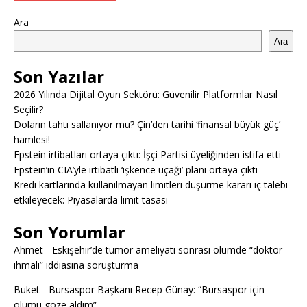
Ara
Ara
Son Yazılar
2026 Yılında Dijital Oyun Sektörü: Güvenilir Platformlar Nasıl
Seçilir?
Doların tahtı sallanıyor mu? Çin’den tarihi ‘finansal büyük güç’
hamlesi!
Epstein irtibatları ortaya çıktı: İşçi Partisi üyeliğinden istifa etti
Epstein’ın CIA’yle irtibatlı ‘işkence uçağı’ planı ortaya çıktı
Kredi kartlarında kullanılmayan limitleri düşürme kararı iç talebi
etkileyecek: Piyasalarda limit tasası
Son Yorumlar
Ahmet
-
Eskişehir’de tümör ameliyatı sonrası ölümde “doktor
ihmali” iddiasına soruşturma
Buket
-
Bursaspor Başkanı Recep Günay: “Bursaspor için
ölümü göze aldım”