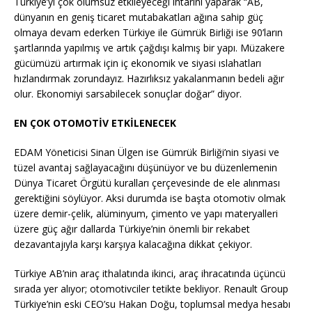
Türkiye’yi çok olumsuz etkileyeceği ihtarını yaparak “AB,
dünyanın en geniş ticaret mutabakatları ağına sahip güç
olmaya devam ederken Türkiye ile Gümrük Birliği ise 90’ların
şartlarında yapılmış ve artık çağdışı kalmış bir yapı. Müzakere
gücümüzü artırmak için iç ekonomik ve siyasi ıslahatları
hızlandırmak zorundayız. Hazırlıksız yakalanmanın bedeli ağır
olur. Ekonomiyi sarsabilecek sonuçlar doğar” diyor.
EN ÇOK OTOMOTİV ETKİLENECEK
EDAM Yöneticisi Sinan Ülgen ise Gümrük Birliği’nin siyasi ve
tüzel avantaj sağlayacağını düşünüyor ve bu düzenlemenin
Dünya Ticaret Örgütü kuralları çerçevesinde de ele alınması
gerektiğini söylüyor. Aksi durumda ise başta otomotiv olmak
üzere demir-çelik, alüminyum, çimento ve yapı materyalleri
üzere güç ağır dallarda Türkiye’nin önemli bir rekabet
dezavantajıyla karşı karşıya kalacağına dikkat çekiyor.
Türkiye AB’nin araç ithalatında ikinci, araç ihracatında üçüncü
sırada yer alıyor; otomotivciler tetikte bekliyor. Renault Group
Türkiye’nin eski CEO’su Hakan Doğu, toplumsal medya hesabı