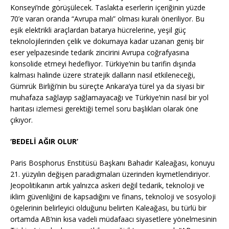
Konseyi’nde görüşülecek. Taslakta eserlerin içeriğinin yüzde
70’e varan oranda “Avrupa malı” olması kuralı öneriliyor. Bu
eşik elektrikli araçlardan batarya hücrelerine, yeşil güç
teknolojilerinden çelik ve dokumaya kadar uzanan geniş bir
eser yelpazesinde tedarik zincirini Avrupa coğrafyasına
konsolide etmeyi hedefliyor. Türkiye’nin bu tarifin dışında
kalması halinde üzere stratejik dalların nasıl etkileneceği,
Gümrük Birliği’nin bu süreçte Ankara’ya türel ya da siyasi bir
muhafaza sağlayıp sağlamayacağı ve Türkiye’nin nasıl bir yol
haritası izlemesi gerektiği temel soru başlıkları olarak öne
çıkıyor.
‘BEDELİ AĞIR OLUR’
Paris Bosphorus Enstitüsü Başkanı Bahadır Kaleağası, konuyu
21. yüzyılın değişen paradigmaları üzerinden kıymetlendiriyor.
Jeopolitikanın artık yalnızca askeri değil tedarik, teknoloji ve
iklim güvenliğini de kapsadığını ve finans, teknoloji ve sosyoloji
ögelerinin belirleyici olduğunu belirten Kaleağası, bu türlü bir
ortamda AB’nin kısa vadeli müdafaacı siyasetlere yönelmesinin