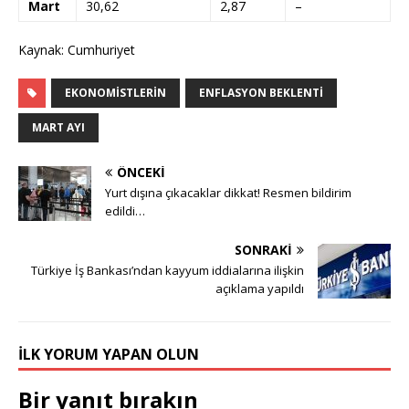
Mart
30,62
2,87
–
Kaynak: Cumhuriyet
EKONOMISTLERIN
ENFLASYON BEKLENTI
MART AYI
ÖNCEKI
Yurt dışına çıkacaklar dikkat! Resmen bildirim
edildi…
SONRAKI
Türkiye İş Bankası’ndan kayyum iddialarına ilişkin
açıklama yapıldı
İLK YORUM YAPAN OLUN
Bir yanıt bırakın