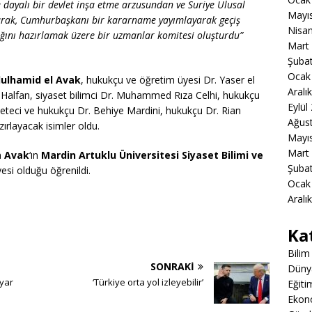
 dayalı bir devlet inşa etme arzusundan ve Suriye Ulusal
Mayı
karak, Cumhurbaşkanı bir kararname yayımlayarak geçiş
Nisa
lağını hazırlamak üzere bir uzmanlar komitesi oluşturdu”
Mart
Şuba
Ocak
bdulhamid el Avak
, hukukçu ve öğretim üyesi Dr. Yaser el
Aralı
 Halfan, siyaset bilimci Dr. Muhammed Rıza Celhi, hukukçu
Eylül
eteci ve hukukçu Dr. Behiye Mardini, hukukçu Dr. Rian
Ağus
zırlayacak isimler oldu.
Mayı
Mart
n
Avak
‘ın
Mardin Artuklu Üniversitesi Siyaset Bilimi ve
Şuba
si olduğu öğrenildi.
Ocak
Aralı
Ka
Bilim
SONRAKI
Düny
lyar
‘Türkiye orta yol izleyebilir’
Eğiti
Ekon