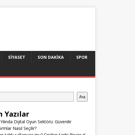
SIYASET
SON DAKIKA
SPOR
Ara
n Yazılar
Yılında Dijital Oyun Sektörü: Güvenilir
ormlar Nasıl Seçilir?
ın tahtı sallanıyor mu? Çin’den tarihi ‘finansal