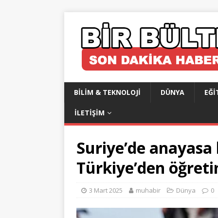
BILIM & TEKNOLOJI
DÜNYA
EĞI
İLETIŞIM
Suriye’de anayasa 
Türkiye’den öğreti
3 Mart 2025
muhabir
Dünya
0