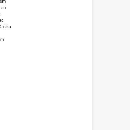
dem
zin
k
et
Dakika
ım