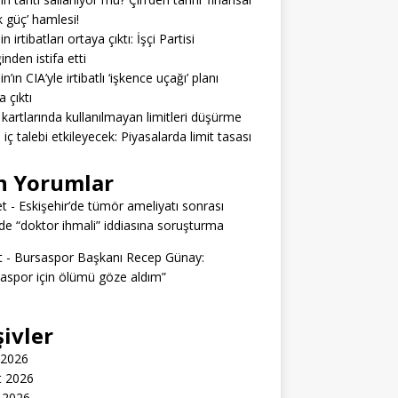
 güç’ hamlesi!
n irtibatları ortaya çıktı: İşçi Partisi
inden istifa etti
n’ın CIA’yle irtibatlı ‘işkence uçağı’ planı
a çıktı
 kartlarında kullanılmayan limitleri düşürme
ı iç talebi etkileyecek: Piyasalarda limit tasası
n Yorumlar
t
-
Eskişehir’de tümör ameliyatı sonrası
e “doktor ihmali” iddiasına soruşturma
t
-
Bursaspor Başkanı Recep Günay:
aspor için ölümü göze aldım”
şivler
 2026
t 2026
 2026