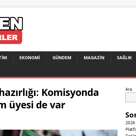
TIM
EKONOMI
GÜNDEM
MAGAZIN
SAĞLIK
hazırlığı: Komisyonda
Ara
m üyesi de var
So
2026 
Platf
Dolar