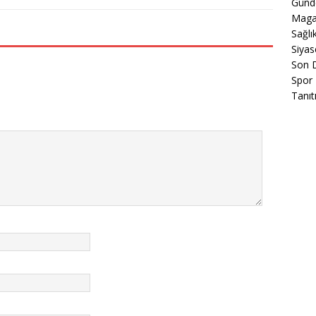
Gün
Maga
Sağlı
Siyas
Son 
Spor
Tanıt