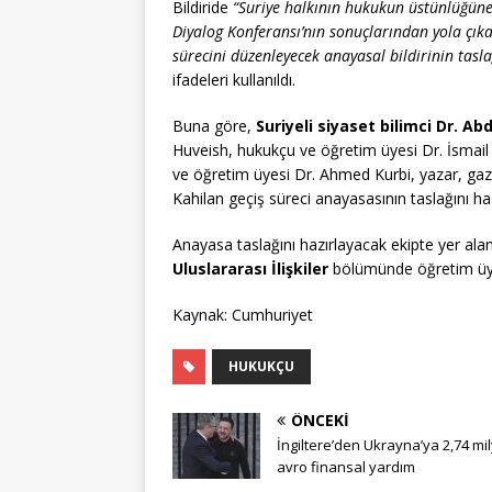
Bildiride
“Suriye halkının hukukun üstünlüğüne
Diyalog Konferansı’nın sonuçlarından yola çı
sürecini düzenleyecek anayasal bildirinin tas
ifadeleri kullanıldı.
Buna göre,
Suriyeli siyaset bilimci Dr. A
Huveish, hukukçu ve öğretim üyesi Dr. İsmail
ve öğretim üyesi Dr. Ahmed Kurbi, yazar, gaz
Kahilan geçiş süreci anayasasının taslağını ha
Anayasa taslağını hazırlayacak ekipte yer ala
Uluslararası İlişkiler
bölümünde öğretim üye
Kaynak: Cumhuriyet
HUKUKÇU
ÖNCEKI
İngiltere’den Ukrayna’ya 2,74 mi
avro finansal yardım