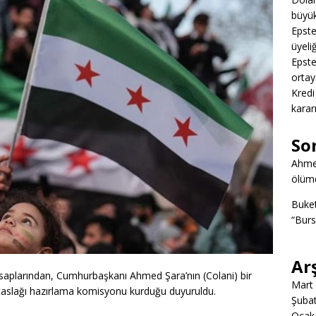
büyük
Epstei
üyeliğ
Epstei
ortay
Kredi
karar
So
Ahme
ölümd
Buke
“Burs
Ar
aplarından, Cumhurbaşkanı Ahmed Şara’nın (Colani) bir
Mart
a taslağı hazırlama komisyonu kurduğu duyuruldu.
Şuba
Ocak