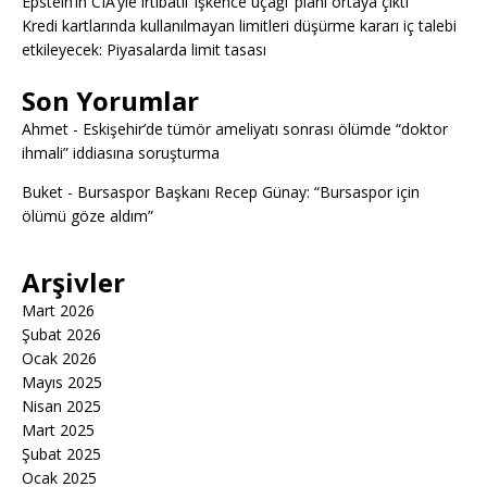
Epstein’ın CIA’yle irtibatlı ‘işkence uçağı’ planı ortaya çıktı
Kredi kartlarında kullanılmayan limitleri düşürme kararı iç talebi
etkileyecek: Piyasalarda limit tasası
Son Yorumlar
Ahmet
-
Eskişehir’de tümör ameliyatı sonrası ölümde “doktor
ihmali” iddiasına soruşturma
Buket
-
Bursaspor Başkanı Recep Günay: “Bursaspor için
ölümü göze aldım”
Arşivler
Mart 2026
Şubat 2026
Ocak 2026
Mayıs 2025
Nisan 2025
Mart 2025
Şubat 2025
Ocak 2025