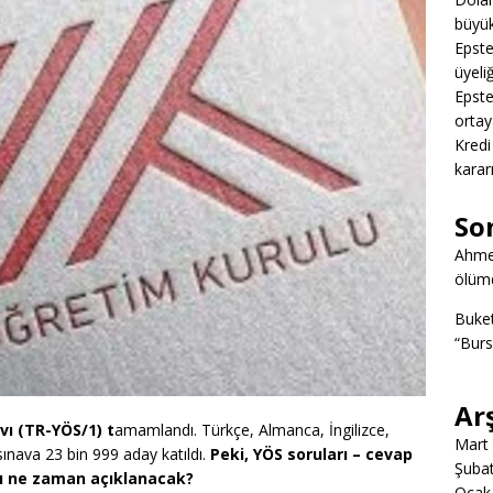
büyük
Epstei
üyeliğ
Epstei
ortay
Kredi
karar
So
Ahme
ölümd
Buke
“Burs
Ar
vı (TR-YÖS/1) t
amamlandı. Türkçe, Almanca, İngilizce,
Mart
ınava 23 bin 999 aday katıldı.
Peki, YÖS soruları – cevap
Şuba
rı ne zaman açıklanacak?
Ocak