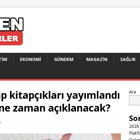
TIM
EKONOMI
GÜNDEM
MAGAZIN
SAĞLIK
ap kitapçıkları yayımlandı
Ara
 ne zaman açıklanacak?
So
0
2026 
Platf
Dolar