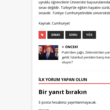
uyruklu öğrencilerin Üniversite başvurularında k
sınav değildir. Türkiye’de eğitim hayatını sür
sınavdır. Türkiye Cumhuriyetindeki üniversitel
Kaynak: Cumhuriyet
SINAV
SORU
YÖS
ÖNCEKI
Putin’den çağrı, Zelenski’den yan
geldi: İstanbul yeniden barış ma
oluyor?
İLK YORUM YAPAN OLUN
Bir yanıt bırakın
E-posta hesabınız yayımlanmayacak.