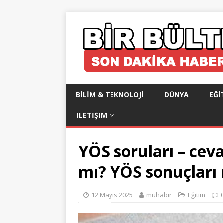
BILIM & TEKNOLOJI
DÜNYA
EĞI
İLETIŞIM
YÖS soruları – cev
mı? YÖS sonuçları
12 Mayıs 2025
muhabir
Eğitim