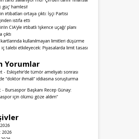
 güç’ hamlesi!
n irtibatları ortaya çıktı: İşçi Partisi
inden istifa etti
n’ın CIA’yle irtibatlı ‘işkence uçağı’ planı
a çıktı
 kartlarında kullanılmayan limitleri düşürme
ı iç talebi etkileyecek: Piyasalarda limit tasası
n Yorumlar
t
-
Eskişehir’de tümör ameliyatı sonrası
e “doktor ihmali” iddiasına soruşturma
t
-
Bursaspor Başkanı Recep Günay:
aspor için ölümü göze aldım”
şivler
 2026
t 2026
 2026