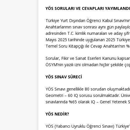
YÖS SORULARI VE CEVAPLARI YAYIMLANDI
Türkiye Yurt Dışından Öğrenci Kabul Sınavı’nı
Anahtarlarının sınav sonrası aynı gün paylaşıl
adresinden T.C. kimlik numaraları ve aday şifr
Mayıs 2025 tarihinde uygulanan 2025 Türkiye
Temel Soru Kitapçığı ile Cevap Anahtarı’nın %1
Sorular, Fikir ve Sanat Eserleri Kanunu kapsamı
ÖSYM’nin yazılı izni olmadan hiçbir şekilde ç
YÖS SINAV SÜRECİ
YÖS Sınavı genellikle 80 sorudan oluşmaktad
Geometri – 60 IQ sorusu sorulmaktadır. Ünive
sınavlarında %65 olarak IQ – Genel Yetenek S
YÖS NEDİR?
YÖS (Yabancı Uyruklu Öğrenci Sınavı) Türkiye