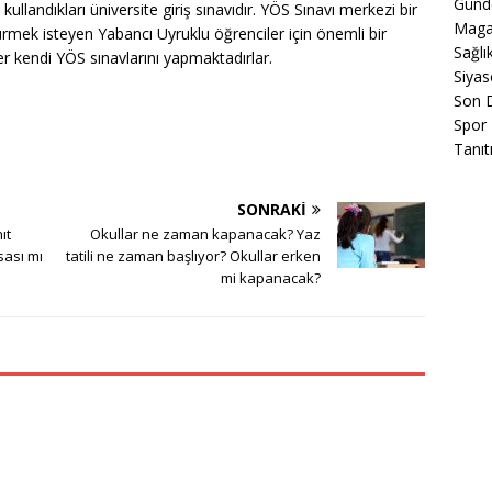
Gün
ullandıkları üniversite giriş sınavıdır. YÖS Sınavı merkezi bir
Maga
dürmek isteyen Yabancı Uyruklu öğrenciler için önemli bir
Sağlı
er kendi YÖS sınavlarını yapmaktadırlar.
Siyas
Son 
Spor
Tanıt
SONRAKI
ıt
Okullar ne zaman kapanacak? Yaz
sası mı
tatili ne zaman başlıyor? Okullar erken
mi kapanacak?