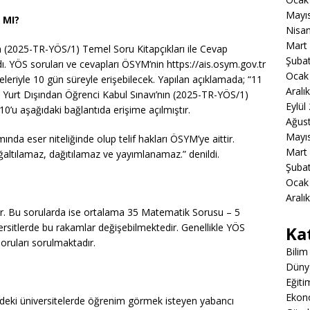
Mayı
 MI?
Nisa
Mart
n (2025-TR-YÖS/1) Temel Soru Kitapçıkları ile Cevap
Şuba
dı. YÖS soruları ve cevapları ÖSYM’nin https://ais.osym.gov.tr
Ocak
eleriyle 10 gün süreyle erişebilecek. Yapılan açıklamada; “11
Aralı
 Yurt Dışından Öğrenci Kabul Sınavı’nın (2025-TR-YÖS/1)
Eylül
0’u aşağıdaki bağlantıda erişime açılmıştır.
Ağus
Mayı
nda eser niteliğinde olup telif hakları ÖSYM’ye aittir.
Mart
oğaltılamaz, dağıtılamaz ve yayımlanamaz.” denildi.
Şuba
Ocak
Aralı
ır. Bu sorularda ise ortalama 35 Matematik Sorusu – 5
rsitlerde bu rakamlar değişebilmektedir. Genellikle YÖS
Ka
oruları sorulmaktadır.
Bilim
Düny
Eğiti
Ekon
’deki üniversitelerde öğrenim görmek isteyen yabancı