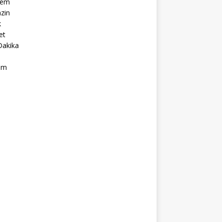
dem
zin
k
et
Dakika
ım