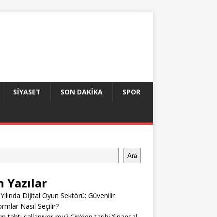
SIYASET
SON DAKIKA
SPOR
Ara
n Yazılar
Yılında Dijital Oyun Sektörü: Güvenilir
ormlar Nasıl Seçilir?
ın tahtı sallanıyor mu? Çin’den tarihi ‘finansal