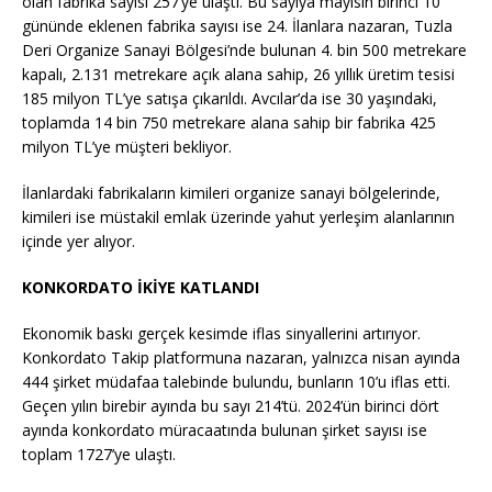
olan fabrika sayısı 257’ye ulaştı. Bu sayıya mayısın birinci 10
gününde eklenen fabrika sayısı ise 24. İlanlara nazaran, Tuzla
Deri Organize Sanayi Bölgesi’nde bulunan 4. bin 500 metrekare
kapalı, 2.131 metrekare açık alana sahip, 26 yıllık üretim tesisi
185 milyon TL’ye satışa çıkarıldı. Avcılar’da ise 30 yaşındaki,
toplamda 14 bin 750 metrekare alana sahip bir fabrika 425
milyon TL’ye müşteri bekliyor.
İlanlardaki fabrikaların kimileri organize sanayi bölgelerinde,
kimileri ise müstakil emlak üzerinde yahut yerleşim alanlarının
içinde yer alıyor.
KONKORDATO İKİYE KATLANDI
Ekonomik baskı gerçek kesimde iflas sinyallerini artırıyor.
Konkordato Takip platformuna nazaran, yalnızca nisan ayında
444 şirket müdafaa talebinde bulundu, bunların 10’u iflas etti.
Geçen yılın birebir ayında bu sayı 214’tü. 2024’ün birinci dört
ayında konkordato müracaatında bulunan şirket sayısı ise
toplam 1727’ye ulaştı.