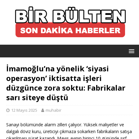
İmamoğlu’na yönelik ‘siyasi
operasyon’ iktisatta işleri
düzgünce zora soktu: Fabrikalar
sarı siteye düştü
12 Mayıs 2025
muhabir
Sanayi bölümünde alarm zilleri çalıyor. Yüksek maliyetler ve
dalgalı döviz kuru, üreticiyi çıkmaza sokarken fabrikaların satışa
çıkarılması sürat kazandı. Mayıs ayının birinci 10 gününde sırf