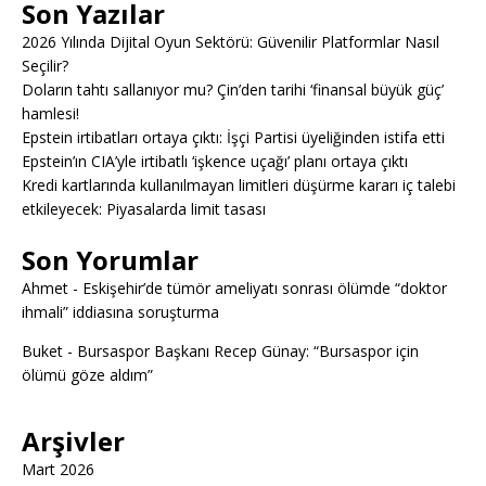
Son Yazılar
2026 Yılında Dijital Oyun Sektörü: Güvenilir Platformlar Nasıl
Seçilir?
Doların tahtı sallanıyor mu? Çin’den tarihi ‘finansal büyük güç’
hamlesi!
Epstein irtibatları ortaya çıktı: İşçi Partisi üyeliğinden istifa etti
Epstein’ın CIA’yle irtibatlı ‘işkence uçağı’ planı ortaya çıktı
Kredi kartlarında kullanılmayan limitleri düşürme kararı iç talebi
etkileyecek: Piyasalarda limit tasası
Son Yorumlar
Ahmet
-
Eskişehir’de tümör ameliyatı sonrası ölümde “doktor
ihmali” iddiasına soruşturma
Buket
-
Bursaspor Başkanı Recep Günay: “Bursaspor için
ölümü göze aldım”
Arşivler
Mart 2026