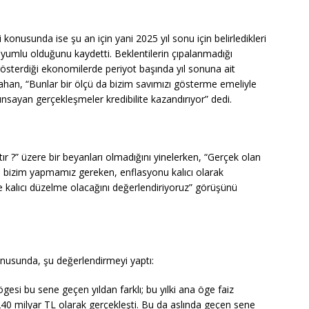
konusunda ise şu an için yani 2025 yıl sonu için belirledikleri
e uyumlu olduğunu kaydetti. Beklentilerin çıpalanmadığı
österdiği ekonomilerde periyot başında yıl sonuna ait
arahan, “Bunlar bir ölçü da bizim savımızı gösterme emeliyle
ınsayan gerçekleşmeler kredibilite kazandırıyor” dedi.
 ?” üzere bir beyanları olmadığını yinelerken, “Gerçek olan
r; bizim yapmamız gereken, enflasyonu kalıcı olarak
kalıcı düzelme olacağını değerlendiriyoruz” görüşünü
nusunda, şu değerlendirmeyi yaptı:
esi bu sene geçen yıldan farklı; bu yılki ana öge faiz
 240 milyar TL olarak gerçekleşti. Bu da aslında geçen sene