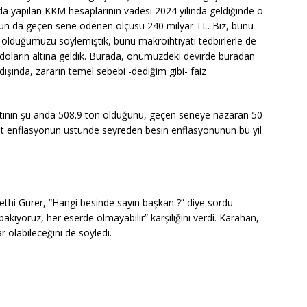
ılda yapılan KKM hesaplarının vadesi 2024 yılında geldiğinde o
unun da geçen sene ödenen ölçüsü 240 milyar TL. Biz, bunu
 olduğumuzu söylemiştik, bunu makroihtiyati tedbirlerle de
 doların altına geldik. Burada, önümüzdeki devirde buradan
ışında, zararın temel sebebi -dediğim gibi- faiz
ltının şu anda 508.9 ton olduğunu, geçen seneye nazaran 50
nşet enflasyonun üstünde seyreden besin enflasyonunun bu yıl
thi Gürer, “Hangi besinde sayın başkan ?” diye sordu.
kıyoruz, her eserde olmayabilir” karşılığını verdi. Karahan,
r olabileceğini de söyledi.