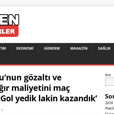
TIM
EKONOMI
GÜNDEM
MAGAZIN
SAĞLIK
’nun gözaltı ve
Ara
ğır maliyetini maç
So
 ‘Gol yedik lakin kazandık’
2026 
Platf
0
Dolar