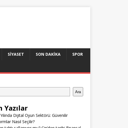
SIYASET
SON DAKIKA
SPOR
Ara
n Yazılar
Yılında Dijital Oyun Sektörü: Güvenilir
ormlar Nasıl Seçilir?
ın tahtı sallanıyor mu? Çin’den tarihi ‘finansal