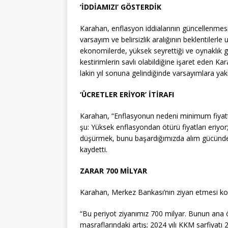
‘İDDİAMIZI’ GÖSTERDİK
Karahan, enflasyon iddialarının güncellenmesi 
varsayım ve belirsizlik aralığının beklentilerl
ekonomilerde, yüksek seyrettiği ve oynaklık g
kestirimlerin savlı olabildiğine işaret eden K
lakin yıl sonuna gelindiğinde varsayımlara yak
‘ÜCRETLER ERİYOR’ İTİRAFI
Karahan, “Enflasyonun nedeni minimum fiyattır
şu: Yüksek enflasyondan ötürü fiyatları eriyo
düşürmek, bunu başardığımızda alım gücünde 
kaydetti.
ZARAR 700 MİLYAR
Karahan, Merkez Bankası’nın ziyan etmesi ko
“Bu periyot ziyanımız 700 milyar. Bunun ana ög
masraflarındaki artış; 2024 yılı KKM sarfiyatı