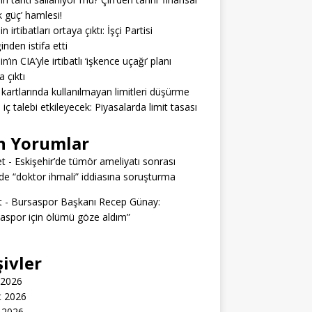
 güç’ hamlesi!
n irtibatları ortaya çıktı: İşçi Partisi
inden istifa etti
n’ın CIA’yle irtibatlı ‘işkence uçağı’ planı
a çıktı
 kartlarında kullanılmayan limitleri düşürme
ı iç talebi etkileyecek: Piyasalarda limit tasası
n Yorumlar
t
-
Eskişehir’de tümör ameliyatı sonrası
e “doktor ihmali” iddiasına soruşturma
t
-
Bursaspor Başkanı Recep Günay:
aspor için ölümü göze aldım”
şivler
 2026
t 2026
 2026