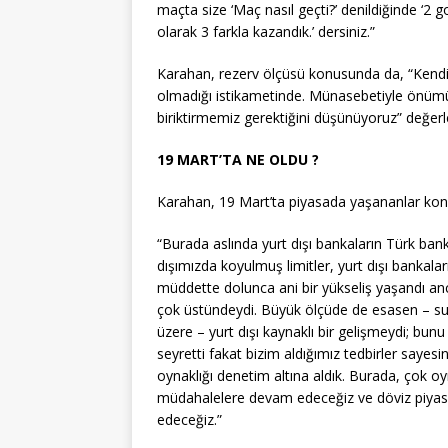
maçta size ‘Maç nasıl geçti?’ denildiğinde ‘2 go
olarak 3 farkla kazandık.’ dersiniz.”
Karahan, rezerv ölçüsü konusunda da, “Kendi k
olmadığı istikametinde. Münasebetiyle önümüz
biriktirmemiz gerektiğini düşünüyoruz” değerl
19 MART’TA NE OLDU ?
Karahan, 19 Mart’ta piyasada yaşananlar konu
“Burada aslında yurt dışı bankaların Türk banka
dışımızda koyulmuş limitler, yurt dışı bankalar
müddette dolunca ani bir yükseliş yaşandı an
çok üstündeydi. Büyük ölçüde de esasen – s
üzere – yurt dışı kaynaklı bir gelişmeydi; bun
seyretti fakat bizim aldığımız tedbirler sayes
oynaklığı denetim altına aldık. Burada, çok o
müdahalelere devam edeceğiz ve döviz piyasas
edeceğiz.”