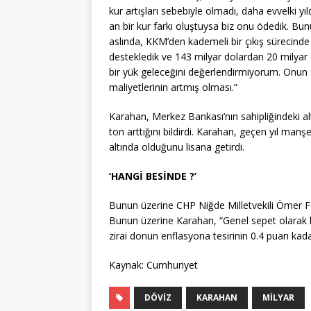
kur artışları sebebiyle olmadı, daha evvelki y
an bir kur farkı oluştuysa biz onu ödedik. B
aslında, KKM’den kademeli bir çıkış sürecinde
destekledik ve 143 milyar dolardan 20 milyar
bir yük geleceğini değerlendirmiyorum. Onun d
maliyetlerinin artmış olması.”
Karahan, Merkez Bankası’nın sahipliğindeki a
ton arttığını bildirdi. Karahan, geçen yıl ma
altında olduğunu lisana getirdi.
‘HANGİ BESİNDE ?’
Bunun üzerine CHP Niğde Milletvekili Ömer Fe
Bunun üzerine Karahan, “Genel sepet olarak ba
zirai donun enflasyona tesirinin 0.4 puan kada
Kaynak: Cumhuriyet
DÖVIZ
KARAHAN
MILYAR