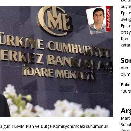
büyük
Epstei
üyeliğ
Epstei
ortay
Kredi
karar
So
Ahme
ölümd
Buke
“Burs
Ar
Mart
Şuba
eki gün TBMM Plan ve Bütçe Komisyonu’ndaki sunumunun
Ocak