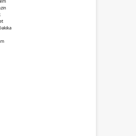
dem
zin
k
et
Dakika
ım