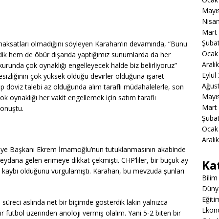
Mayı
Nisa
Mart
Şuba
maksatları olmadığını söyleyen Karahan’ın devamında, “Bunu
Ocak
ik hem de öbür dışarıda yaptığımız sunumlarda da her
Aralı
 kurunda çok oynaklığı engelleyecek halde biz belirliyoruz”
Eylül
esizliğinin çok yüksek olduğu devirler olduğuna işaret
Ağus
p döviz talebi az olduğunda alım taraflı müdahalelerle, son
Mayı
k oynaklığı her vakit engellemek için satım taraflı
Mart
konuştu.
Şuba
Ocak
Aralı
lediye Başkanı Ekrem İmamoğlu’nun tutuklanmasının akabinde
eydana gelen erimeye dikkat çekmişti. CHP’liler, bir buçuk ay
Ka
erv kaybı olduğunu vurgulamıştı. Karahan, bu mevzuda şunları
Bilim
Düny
Eğiti
süreci aslında net bir biçimde gösterdik lakin yalnızca
Ekon
futbol üzerinden anoloji vermiş olalım. Yani 5-2 biten bir