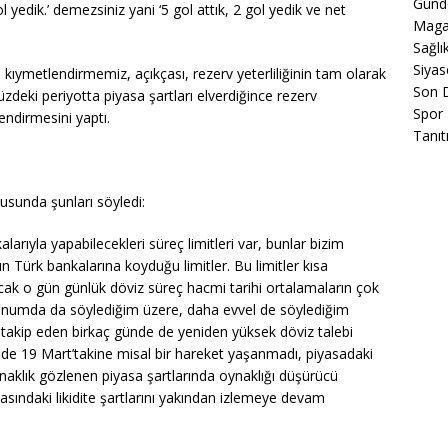
Gün
l yedik.’ demezsiniz yani ‘5 gol attık, 2 gol yedik ve net
Maga
Sağlı
Siyas
ıymetlendirmemiz, açıkçası, rezerv yeterliliğinin tam olarak
Son 
deki periyotta piyasa şartları elverdiğince rezerv
Spor
endirmesini yaptı.
Tanıt
sunda şunları söyledi:
larıyla yapabilecekleri süreç limitleri var, bunlar bizim
ın Türk bankalarına koyduğu limitler. Bu limitler kısa
cak o gün günlük döviz süreç hacmi tarihi ortalamaların çok
unumda da söylediğim üzere, daha evvel de söylediğim
u takip eden birkaç günde de yeniden yüksek döviz talebi
inde 19 Mart’takine misal bir hareket yaşanmadı, piyasadaki
ynaklık gözlenen piyasa şartlarında oynaklığı düşürücü
ındaki likidite şartlarını yakından izlemeye devam