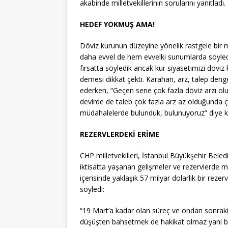
akabinde milletvekillerinin sorularını yanıtladı.
HEDEF YOKMUŞ AMA!
Döviz kurunun düzeyine yönelik rastgele bir 
daha evvel de hem evvelki sunumlarda söyled
fırsatta söyledik ancak kur siyasetimizi döviz
demesi dikkat çekti. Karahan, arz, talep deng
ederken, “Geçen sene çok fazla döviz arzı olu
devirde de taleb çok fazla arz az olduğunda ço
müdahalelerde bulunduk, bulunuyoruz” diye 
REZERVLERDEKİ ERİME
CHP milletvekilleri, İstanbul Büyükşehir Be
iktisatta yaşanan gelişmeler ve rezervlerde m
içerisinde yaklaşık 57 milyar dolarlık bir rez
söyledi:
“19 Mart’a kadar olan süreç ve ondan sonraki 
düşüşten bahsetmek de hakikat olmaz yani bir 