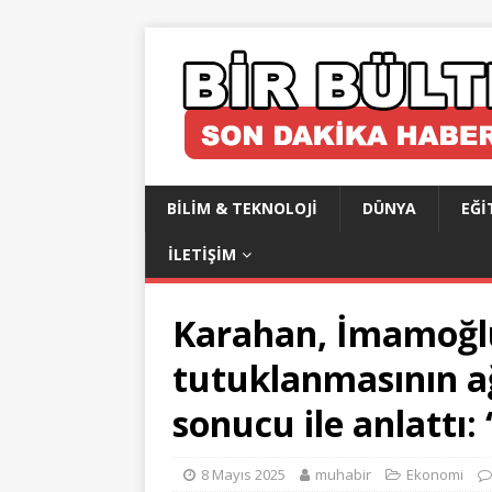
BILIM & TEKNOLOJI
DÜNYA
EĞI
İLETIŞIM
Karahan, İmamoğlu
tutuklanmasının a
sonucu ile anlattı:
8 Mayıs 2025
muhabir
Ekonomi