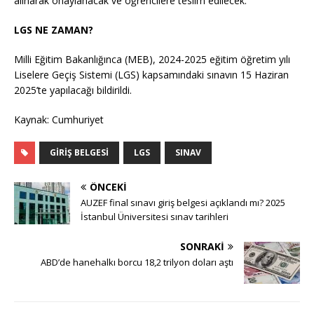
alınarak onaylanacak ve öğrencilere teslim edilecek.
LGS NE ZAMAN?
Milli Eğitim Bakanlığınca (MEB), 2024-2025 eğitim öğretim yılı
Liselere Geçiş Sistemi (LGS) kapsamındaki sınavın 15 Haziran
2025’te yapılacağı bildirildi.
Kaynak: Cumhuriyet
GIRIŞ BELGESI
LGS
SINAV
ÖNCEKI
AUZEF final sınavı giriş belgesi açıklandı mı? 2025
İstanbul Üniversitesi sınav tarihleri
SONRAKI
ABD’de hanehalkı borcu 18,2 trilyon doları aştı